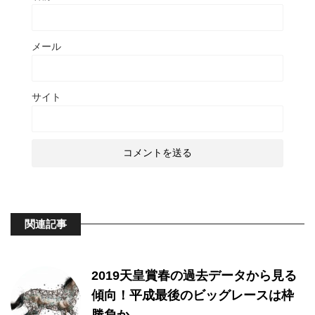
メール
サイト
関連記事
2019天皇賞春の過去データから見る
傾向！平成最後のビッグレースは枠