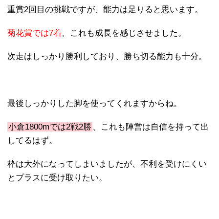
重賞2回目の挑戦ですが、能力は足りると思います。
菊花賞では7着
、これも成長を感じさせました。
次走はしっかり勝利しており、勝ち切る能力も十分。
最後しっかりした脚を使ってくれますからね。
小倉1800mでは2戦2勝
、これも陣営は自信を持って出
してるはず。
枠は大外になってしまいましたが、不利を受けにくい
とプラスに受け取りたい。