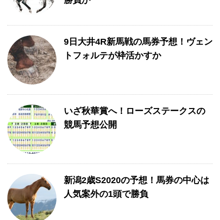
勝負か
9日大井4R新馬戦の馬券予想！ヴェン
トフォルテが枠活かすか
いざ秋華賞へ！ローズステークスの
競馬予想公開
新潟2歳S2020の予想！馬券の中心は
人気案外の1頭で勝負