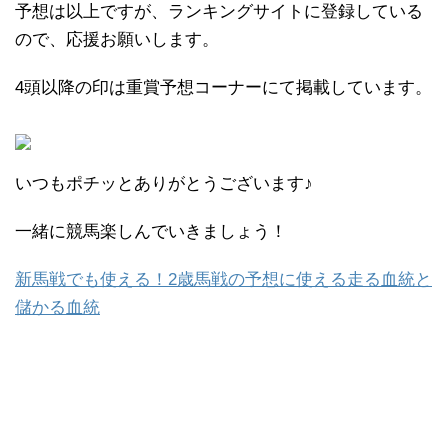
予想は以上ですが、ランキングサイトに登録している
ので、応援お願いします。
4頭以降の印は重賞予想コーナーにて掲載しています。
いつもポチッとありがとうございます♪
一緒に競馬楽しんでいきましょう！
新馬戦でも使える！2歳馬戦の予想に使える走る血統と
儲かる血統