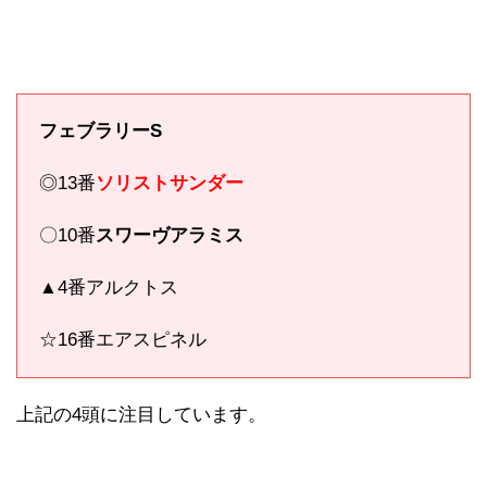
フェブラリーS
◎13番
ソリストサンダー
〇10番
スワーヴアラミス
▲4番アルクトス
☆16番エアスピネル
上記の4頭に注目しています。