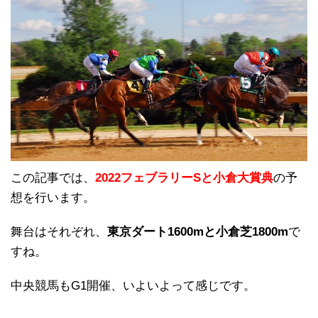
この記事では、
2022フェブラリーSと小倉大賞典
の予
想を行います。
舞台はそれぞれ、
東京ダート1600mと小倉芝1800m
で
すね。
中央競馬もG1開催、いよいよって感じです。