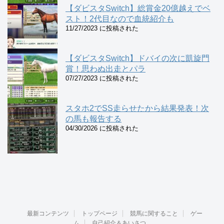
【ダビスタSwitch】総賞金20億越えでベ
スト！2代目なので血統紹介も
11/27/2023 に投稿された
【ダビスタSwitch】ドバイの次に凱旋門
賞！思わぬ出走とパラ
07/27/2023 に投稿された
スタホ2でSS走らせたから結果発表！次
の馬も報告する
04/30/2026 に投稿された
最新コンテンツ
トップページ
競馬に関すること
ゲー
ム
自己紹介＆あいさつ