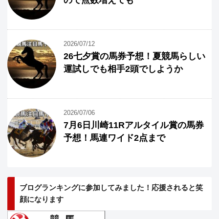
ので点数増えても
2026/07/12
26七夕賞の馬券予想！夏競馬らしい
運試しでも相手2頭でしようか
2026/07/06
7月6日川崎11Rアルタイル賞の馬券
予想！馬連ワイド2点まで
ブログランキングに参加してみました！応援されると笑
顔になります