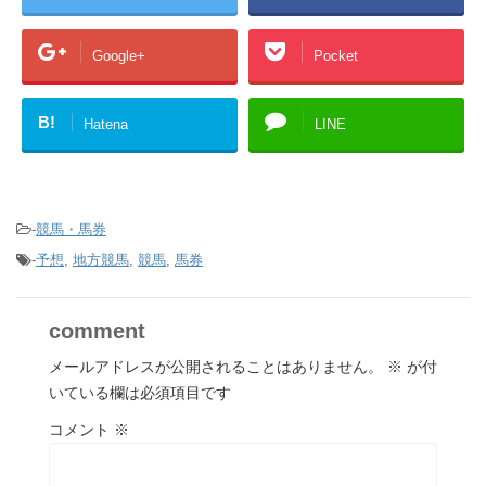
Google+
Pocket
B!
Hatena
LINE
-
競馬・馬券
-
予想
,
地方競馬
,
競馬
,
馬券
comment
メールアドレスが公開されることはありません。
※
が付
いている欄は必須項目です
コメント
※