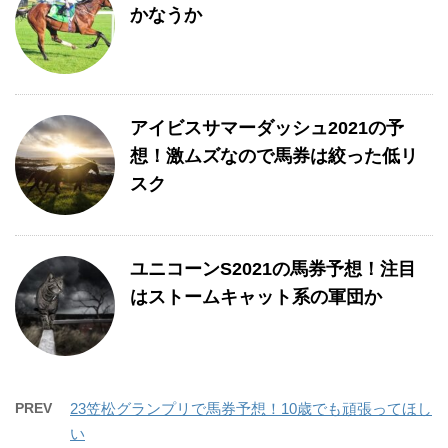
かなうか
アイビスサマーダッシュ2021の予
想！激ムズなので馬券は絞った低リ
スク
ユニコーンS2021の馬券予想！注目
はストームキャット系の軍団か
PREV
23笠松グランプリで馬券予想！10歳でも頑張ってほし
い