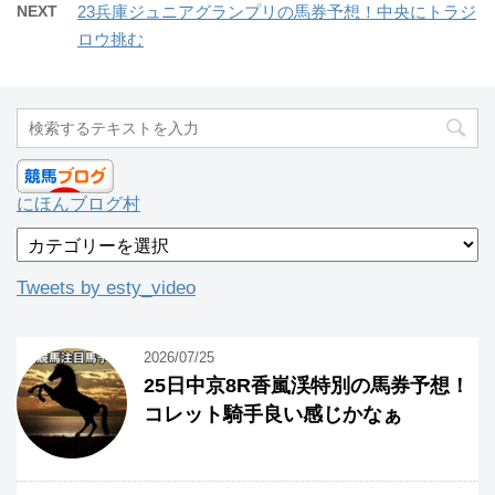
NEXT
23兵庫ジュニアグランプリの馬券予想！中央にトラジ
ロウ挑む
にほんブログ村
ジ
ャ
ン
Tweets by esty_video
ル
2026/07/25
25日中京8R香嵐渓特別の馬券予想！
コレット騎手良い感じかなぁ