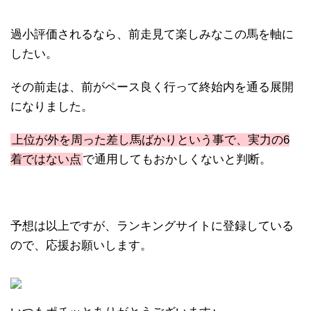
過小評価されるなら、前走見て楽しみなこの馬を軸に
したい。
その前走は、前がペース良く行って終始内を通る展開
になりました。
上位が外を周った差し馬ばかりという事で、実力の6
着ではない点
で通用してもおかしくないと判断。
予想は以上ですが、ランキングサイトに登録している
ので、応援お願いします。