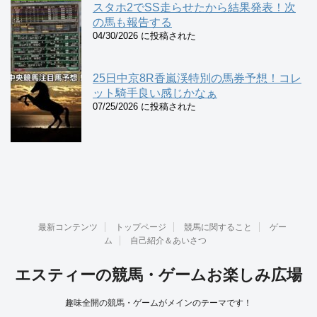
スタホ2でSS走らせたから結果発表！次
の馬も報告する
04/30/2026 に投稿された
25日中京8R香嵐渓特別の馬券予想！コレ
ット騎手良い感じかなぁ
07/25/2026 に投稿された
最新コンテンツ
トップページ
競馬に関すること
ゲー
ム
自己紹介＆あいさつ
エスティーの競馬・ゲームお楽しみ広場
趣味全開の競馬・ゲームがメインのテーマです！