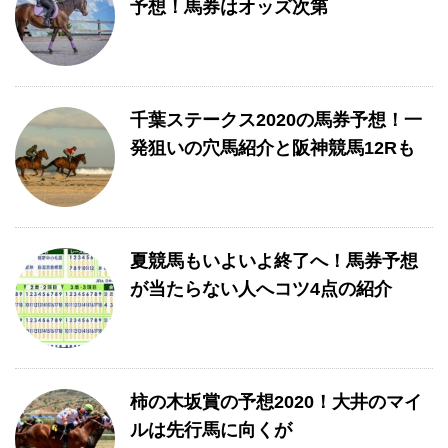
予想！馬券はオッズ次第
千葉ステークス2020の馬券予想！一
発狙いの穴馬紹介と阪神競馬12Rも
夏競馬もいよいよ終了へ！馬券予想
が当たらない人へコツ4点の紹介
柿の木坂賞の予想2020！大井のマイ
ルは先行馬に向くが