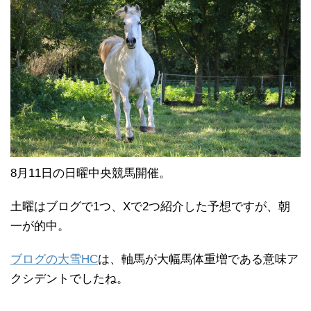
8月11日の日曜中央競馬開催。
土曜はブログで1つ、Xで2つ紹介した予想ですが、朝
一が的中。
ブログの大雪HC
は、軸馬が大幅馬体重増である意味ア
クシデントでしたね。