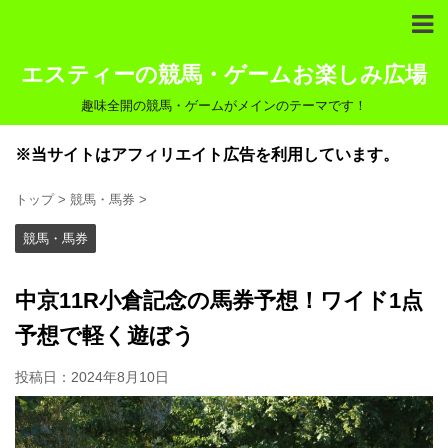
エスティーの競馬・ゲームお楽しみ広場
趣味全開の競馬・ゲームがメインのテーマです！
※当サイトはアフィリエイト広告を利用しています。
トップ
>
競馬・馬券
>
競馬・馬券
中京11R小倉記念の馬券予想！ワイド1点
予想で軽く遊ぼう
投稿日：
2024年8月10日