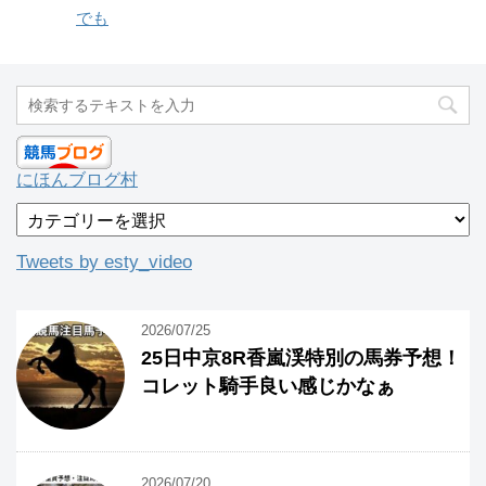
でも
にほんブログ村
ジ
ャ
ン
Tweets by esty_video
ル
2026/07/25
25日中京8R香嵐渓特別の馬券予想！
コレット騎手良い感じかなぁ
2026/07/20