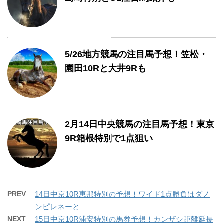
5/26地方競馬の注目馬予想！笠松・
園田10Rと大井9Rも
2月14日中央競馬の注目馬予想！東京
9R箱根特別で1点狙い
PREV
14日中京10R恵那特別の予想！ワイド1点勝負はダノ
ンピレネーと
NEXT
15日中京10R浦安特別の馬券予想！カンザシ距離延長