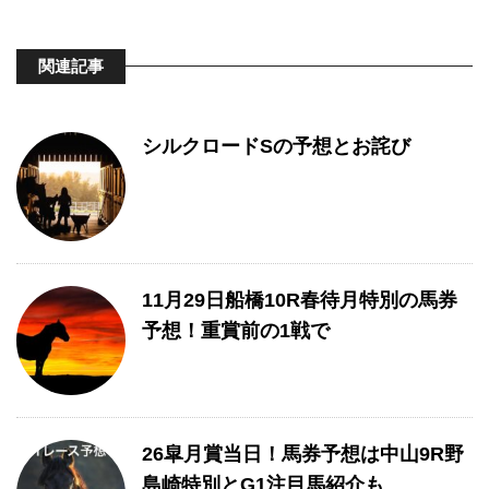
関連記事
シルクロードSの予想とお詫び
11月29日船橋10R春待月特別の馬券
予想！重賞前の1戦で
26皐月賞当日！馬券予想は中山9R野
島崎特別とG1注目馬紹介も