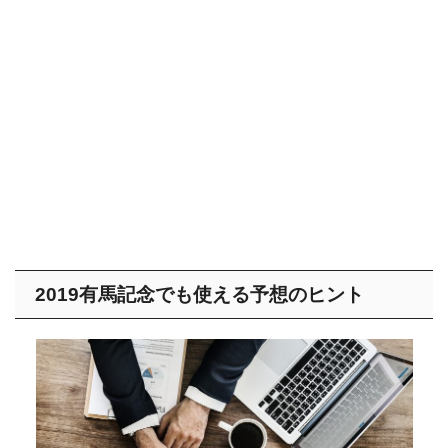
2019有馬記念でも使える予想のヒント