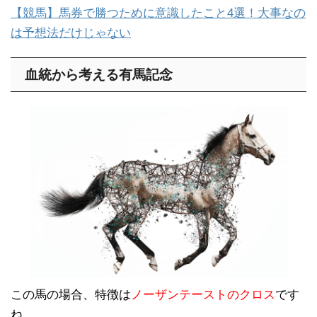
【競馬】馬券で勝つために意識したこと4選！大事なの
は予想法だけじゃない
血統から考える有馬記念
この馬の場合、特徴は
ノーザンテーストのクロス
です
ね。