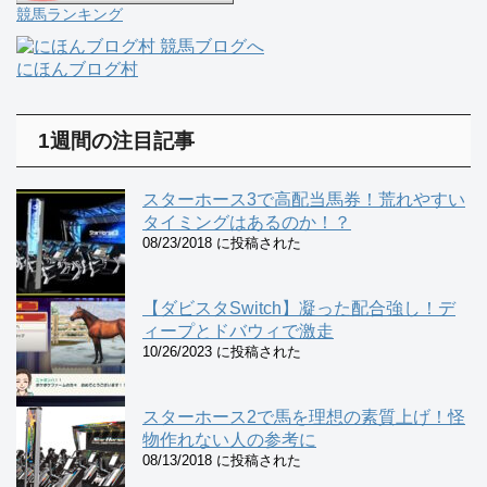
競馬ランキング
にほんブログ村
1週間の注目記事
スターホース3で高配当馬券！荒れやすい
タイミングはあるのか！？
08/23/2018 に投稿された
【ダビスタSwitch】凝った配合強し！デ
ィープとドバウィで激走
10/26/2023 に投稿された
スターホース2で馬を理想の素質上げ！怪
物作れない人の参考に
08/13/2018 に投稿された