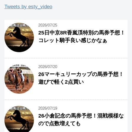
ン
Tweets by esty_video
ル
2026/07/25
25日中京8R香嵐渓特別の馬券予想！
コレット騎手良い感じかなぁ
2026/07/20
26マーキュリーカップの馬券予想！
遊びで軽く2点買い
2026/07/19
26小倉記念の馬券予想！混戦模様な
ので点数増えても