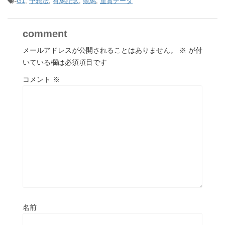
-
G1
,
予想法
,
有馬記念
,
競馬
,
重賞データ
comment
メールアドレスが公開されることはありません。
※
が付
いている欄は必須項目です
コメント
※
名前