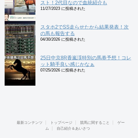
スト！2代目なので血統紹介も
11/27/2023 に投稿された
スタホ2でSS走らせたから結果発表！次
の馬も報告する
04/30/2026 に投稿された
25日中京8R香嵐渓特別の馬券予想！コレ
ット騎手良い感じかなぁ
07/25/2026 に投稿された
最新コンテンツ
トップページ
競馬に関すること
ゲー
ム
自己紹介＆あいさつ