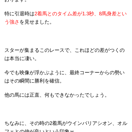
特に引退時は
2着馬とのタイム差が1.3秒、8馬身差とい
う強さ
を見せました。
スターが集まるこのレースで、これほどの差がつくの
は本当に凄い。
今でも映像が浮かぶように、最終コーナーからの勢い
はその瞬間に勝利を確信。
他の馬には正直、何もできなかったでしょう。
ちなみに、その時の2着馬がウインバリアシオン、オル
フェとの仲が良いという印象ｗ