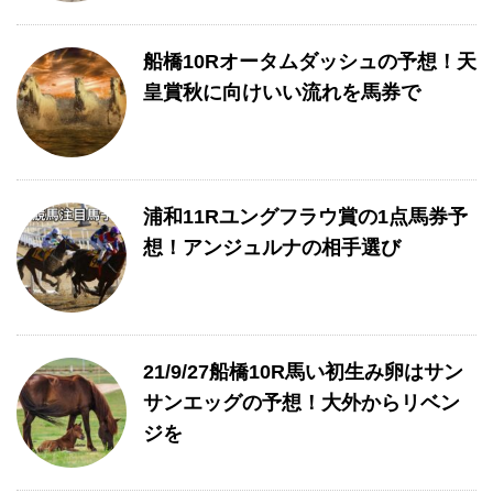
船橋10Rオータムダッシュの予想！天
皇賞秋に向けいい流れを馬券で
浦和11Rユングフラウ賞の1点馬券予
想！アンジュルナの相手選び
21/9/27船橋10R馬い初生み卵はサン
サンエッグの予想！大外からリベン
ジを