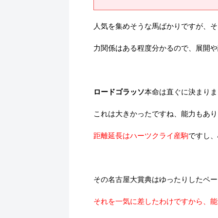
人気を集めそうな馬ばかりですが、そ
力関係はある程度分かるので、展開や
ロードゴラッソ
本命は直ぐに決まりま
これは大きかったですね、能力もあり
距離延長はハーツクライ産駒
ですし、
その名古屋大賞典はゆったりしたペー
それを一気に差したわけですから、能