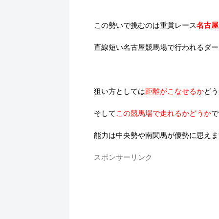
この勢いで挑むのは重賞レース
名古屋
直線短い名古屋競馬場で行われるダート
狙い方としては
距離がこなせるか
どう
そして
この競馬場で走れるかどうか
で
能力は中央勢や南関馬が優勢に思えま
スポンサーリンク