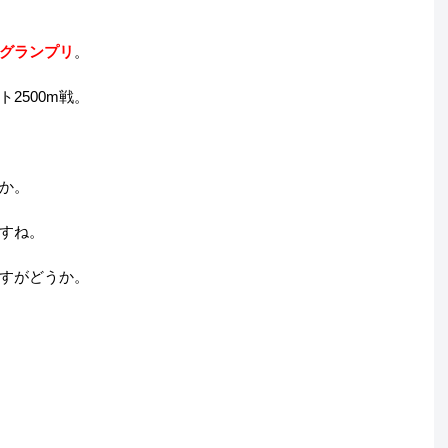
グランプリ
。
2500m戦。
か。
すね。
すがどうか。