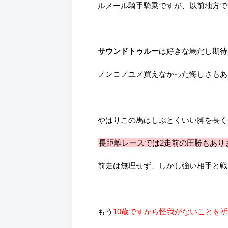
ルメール騎手騎乗ですが、以前地方で
サウンドトゥルー
は好きな馬だし期待
ノンコノユメ買えなかった悔しさもあ
やはりこの馬はしぶとくいい脚を長く
長距離レースでは2走前の圧勝もあり
前走は無理せず、しかし強い相手と戦
もう
10歳ですから怪我がないことを