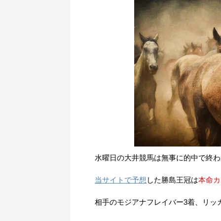
水曜日の大井競馬は無事に的中で終わ
当サイトで予想
した勝島王冠は
本命カ
相手のモジアナフレイバー3着、リッ