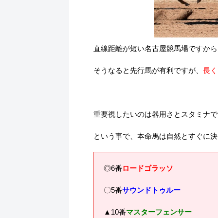
直線距離が短い名古屋競馬場ですから
そうなると先行馬が有利ですが、
長く
重要視したいのは器用さとスタミナで
という事で、本命馬は自然とすぐに決
◎6番
ロードゴラッソ
〇5番
サウンドトゥルー
▲10番
マスターフェンサー