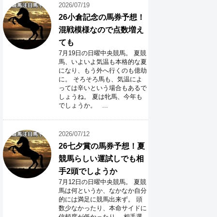
2026/07/19
26小倉記念の馬券予想！
混戦模様なので点数増え
ても
7月19日の日曜中央競馬。 夏競
馬、いよいよ気温も本格的な夏
になり、もう外へ行くのも億劫
に。 そろそろ馬も、気温によ
っては辛いという場合もあるで
しょうね。 夏は牝馬、今年も
でしょうか。 ...
2026/07/12
26七夕賞の馬券予想！夏
競馬らしい運試しでも相
手2頭でしようか
7月12日の日曜中央競馬。 夏競
馬は何というか、なかなか自分
的には満足に競馬出来ず。 頭
数少なかったり、本命サイドに
信頼度が低かったり。 相手選