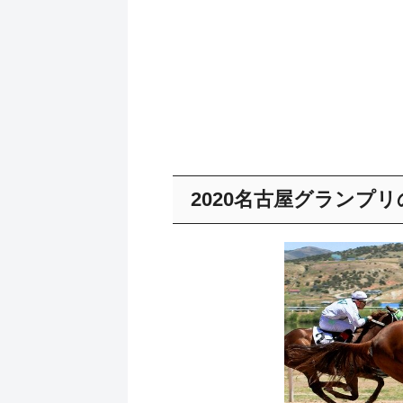
2020名古屋グランプ