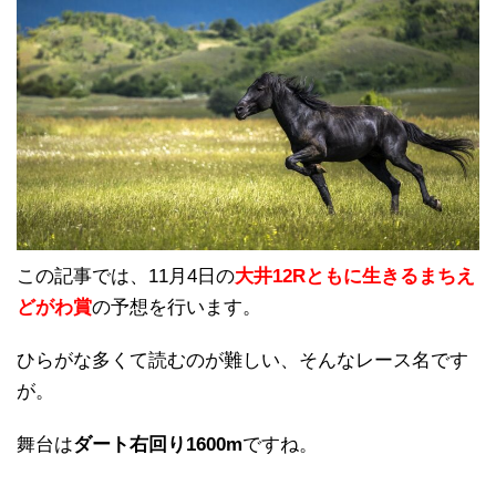
この記事では、11月4日の
大井12Rともに生きるまちえ
どがわ賞
の予想を行います。
ひらがな多くて読むのが難しい、そんなレース名です
が。
舞台は
ダート右回り1600m
ですね。