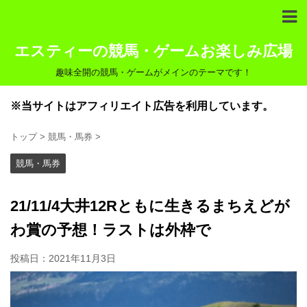
エスティーの競馬・ゲームお楽しみ広場
趣味全開の競馬・ゲームがメインのテーマです！
※当サイトはアフィリエイト広告を利用しています。
トップ
>
競馬・馬券
>
競馬・馬券
21/11/4大井12Rともに生きるまちえどが
わ賞の予想！ラストは外枠で
投稿日：
2021年11月3日