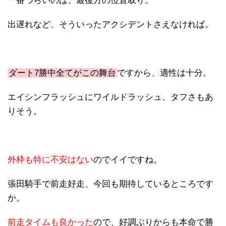
一番つらいのは、最後方の位置取り。
出遅れなど、そういったアクシデントさえなければ。
ダート7勝中全てがこの舞台
ですから、適性は十分。
エイシンフラッシュにワイルドラッシュ、タフさもあ
りそう。
外枠も特に不安はない
のでイイですね。
張田騎手で前走好走、今回も期待しているところです
か。
前走タイムも良かった
ので、好調ぶりからも本命で勝