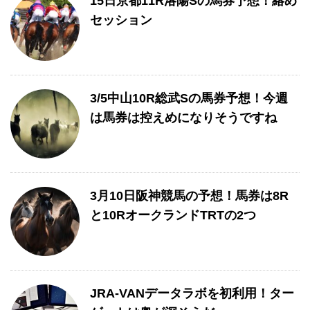
15日京都11R洛陽Sの馬券予想！絡め
セッション
3/5中山10R総武Sの馬券予想！今週
は馬券は控えめになりそうですね
3月10日阪神競馬の予想！馬券は8R
と10RオークランドTRTの2つ
JRA-VANデータラボを初利用！ター