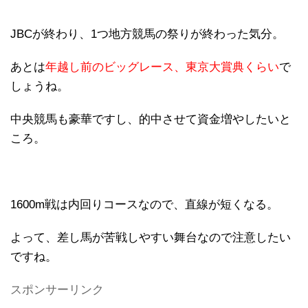
JBCが終わり、1つ地方競馬の祭りが終わった気分。
あとは
年越し前のビッグレース、東京大賞典くらい
で
しょうね。
中央競馬も豪華ですし、的中させて資金増やしたいと
ころ。
1600m戦は内回りコースなので、直線が短くなる。
よって、差し馬が苦戦しやすい舞台なので注意したい
ですね。
スポンサーリンク