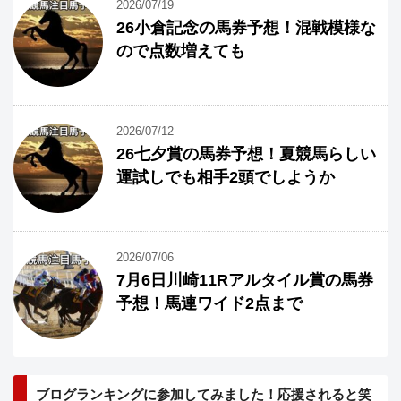
2026/07/19
26小倉記念の馬券予想！混戦模様な
ので点数増えても
2026/07/12
26七夕賞の馬券予想！夏競馬らしい
運試しでも相手2頭でしようか
2026/07/06
7月6日川崎11Rアルタイル賞の馬券
予想！馬連ワイド2点まで
ブログランキングに参加してみました！応援されると笑