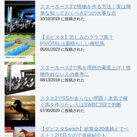
スターホース3で怪物を作る方法！実は簡
単な知っておくべき2つの大事な点
10/10/2018 に投稿された
【ダビスタ】悲しみのクラブ馬？
PIVOTALは素晴らしい種牡馬
05/01/2023 に投稿された
スターホース2で馬を理想の素質上げ！怪
物作れない人の参考に
08/13/2018 に投稿された
スタホ2でSSが走らない問題！本気で稼
ぐ馬を作りたい人はSWBC2回で判断
07/30/2020 に投稿された
【ダビスタSwitch】総賞金20億越えでベ
スト！2代目なので血統紹介も