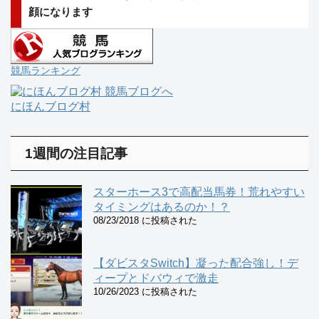
顔になります
競馬ランキング
にほんブログ村
1週間の注目記事
スターホース3で高配当馬券！荒れやすい
タイミングはあるのか！？
08/23/2018 に投稿された
【ダビスタSwitch】凝った配合強し！デ
ィープとドバウィで激走
10/26/2023 に投稿された