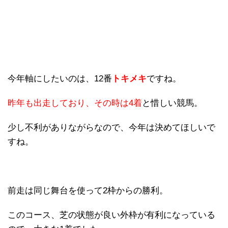
今年軸にしたいのは、12番
トキメキ
ですね。
昨年も出走しており、その時は4着
と惜しい競馬。
少し不利がありながらなので、今年は決めてほしいで
すね。
前走は同じ舞台を使って2枠からの勝利。
このコース、芝の状態が良い外枠が有利になっている