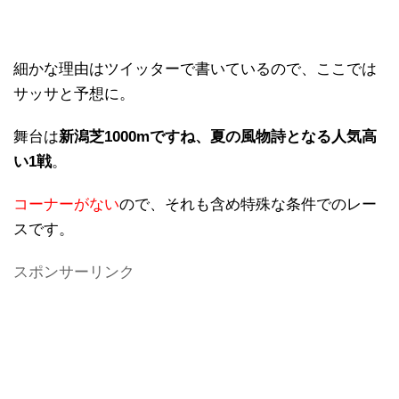
細かな理由はツイッターで書いているので、ここでは
サッサと予想に。
舞台は
新潟芝1000mですね、夏の風物詩となる人気高
い1戦
。
コーナーがない
ので、それも含め特殊な条件でのレー
スです。
スポンサーリンク