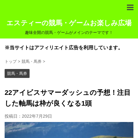
エスティーの競馬・ゲームお楽しみ広場
趣味全開の競馬・ゲームがメインのテーマです！
※当サイトはアフィリエイト広告を利用しています。
トップ
>
競馬・馬券
>
競馬・馬券
22アイビスサマーダッシュの予想！注目
した軸馬は枠が良くなる1頭
投稿日：
2022年7月29日