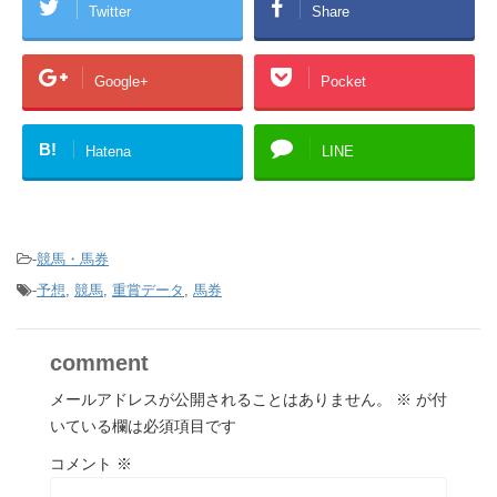
Twitter
Share
Google+
Pocket
B!
Hatena
LINE
-
競馬・馬券
-
予想
,
競馬
,
重賞データ
,
馬券
comment
メールアドレスが公開されることはありません。
※
が付
いている欄は必須項目です
コメント
※