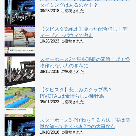
タイミングはあるのか！？
08/23/2018 に投稿された
【ダビスタSwitch】凝った配合強し！デ
ィープとドバウィで激走
10/26/2023 に投稿された
スターホース2で馬を理想の素質上げ！怪
物作れない人の参考に
08/13/2018 に投稿された
【ダビスタ】悲しみのクラブ馬？
PIVOTALは素晴らしい種牡馬
05/01/2023 に投稿された
スターホース3で怪物を作る方法！実は簡
単な知っておくべき2つの大事な点
10/10/2018 に投稿された