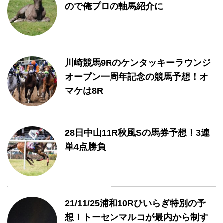
ので俺プロの軸馬紹介に
川崎競馬9Rのケンタッキーラウンジ
オープン一周年記念の競馬予想！オ
マケは8R
28日中山11R秋風Sの馬券予想！3連
単4点勝負
21/11/25浦和10Rひいらぎ特別の予
想！トーセンマルコが最内から制す