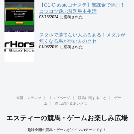
【G1-Classicコナステ】無課金で挑む！
コツコツ遊ぶ貧乏馬主生活
03/16/2024 に投稿された
スタホで勝てない人あるある！メダルが
無くなる馬が弱い人のクセ
01/03/2019 に投稿された
最新コンテンツ
トップページ
競馬に関すること
ゲー
ム
自己紹介＆あいさつ
エスティーの競馬・ゲームお楽しみ広場
趣味全開の競馬・ゲームがメインのテーマです！