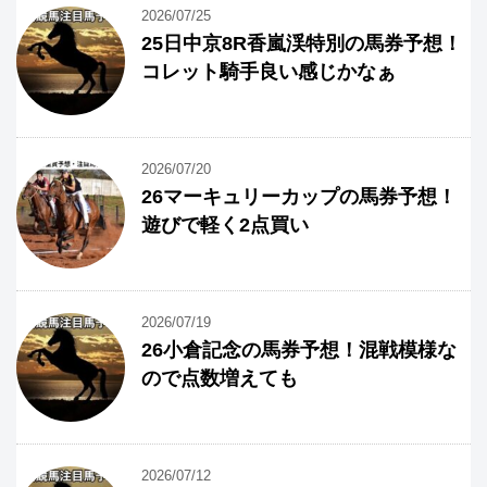
2026/07/25
25日中京8R香嵐渓特別の馬券予想！
コレット騎手良い感じかなぁ
2026/07/20
26マーキュリーカップの馬券予想！
遊びで軽く2点買い
2026/07/19
26小倉記念の馬券予想！混戦模様な
ので点数増えても
2026/07/12