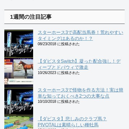
1週間の注目記事
スターホース3で高配当馬券！荒れやすい
タイミングはあるのか！？
08/23/2018 に投稿された
【ダビスタSwitch】凝った配合強し！デ
ィープとドバウィで激走
10/26/2023 に投稿された
スターホース3で怪物を作る方法！実は簡
単な知っておくべき2つの大事な点
10/10/2018 に投稿された
【ダビスタ】悲しみのクラブ馬？
PIVOTALは素晴らしい種牡馬