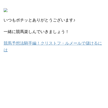
いつもポチッとありがとうございます♪
一緒に競馬楽しんでいきましょう！
競馬予想法騎手編！クリストフ・ルメールで儲けるに
は