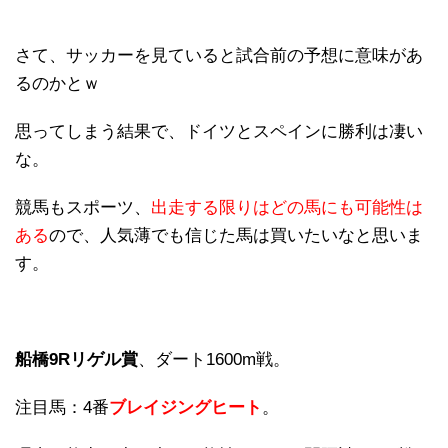
さて、サッカーを見ていると試合前の予想に意味があ
るのかとｗ
思ってしまう結果で、ドイツとスペインに勝利は凄い
な。
競馬もスポーツ、
出走する限りはどの馬にも可能性は
ある
ので、人気薄でも信じた馬は買いたいなと思いま
す。
船橋9Rリゲル賞
、ダート1600m戦。
注目馬：4番
ブレイジングヒート
。