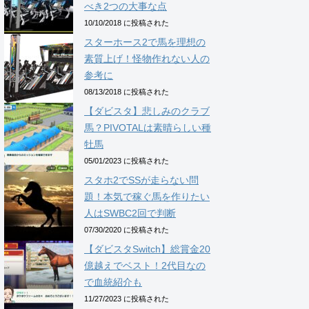
べき2つの大事な点
10/10/2018 に投稿された
スターホース2で馬を理想の
素質上げ！怪物作れない人の
参考に
08/13/2018 に投稿された
【ダビスタ】悲しみのクラブ
馬？PIVOTALは素晴らしい種
牡馬
05/01/2023 に投稿された
スタホ2でSSが走らない問
題！本気で稼ぐ馬を作りたい
人はSWBC2回で判断
07/30/2020 に投稿された
【ダビスタSwitch】総賞金20
億越えでベスト！2代目なの
で血統紹介も
11/27/2023 に投稿された