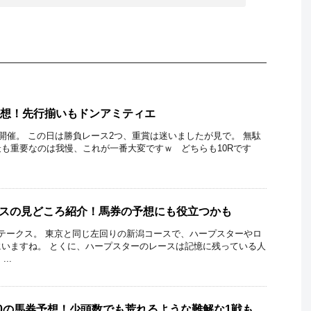
予想！先行揃いもドンアミティエ
馬開催。 この日は勝負レース2つ、重賞は迷いましたが見で。 無駄
も重要なのは我慢、これが一番大変ですｗ どちらも10Rです
クスの見どころ紹介！馬券の予想にも役立つかも
テークス。 東京と同じ左回りの新潟コースで、ハープスターやロ
いますね。 とくに、ハープスターのレースは記憶に残っている人
..
2020の馬券予想！少頭数でも荒れるような難解な1戦も