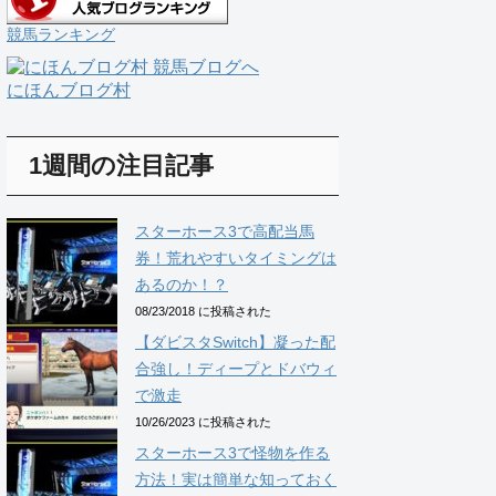
競馬ランキング
にほんブログ村
1週間の注目記事
スターホース3で高配当馬
券！荒れやすいタイミングは
あるのか！？
08/23/2018 に投稿された
【ダビスタSwitch】凝った配
合強し！ディープとドバウィ
で激走
10/26/2023 に投稿された
スターホース3で怪物を作る
方法！実は簡単な知っておく