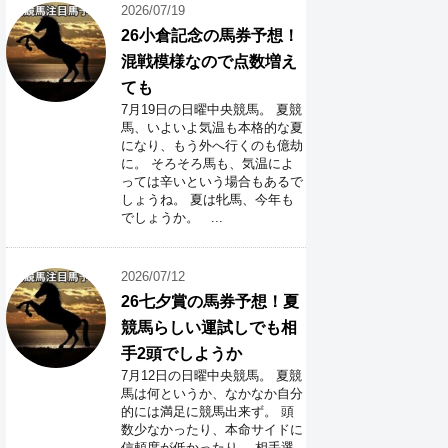
2026/07/19
26小倉記念の馬券予想！
混戦模様なので点数増え
ても
7月19日の日曜中央競馬。 夏競
馬、いよいよ気温も本格的な夏
になり、もう外へ行くのも億劫
に。 そろそろ馬も、気温によ
っては辛いという場合もあるで
しょうね。 夏は牝馬、今年も
でしょうか。 ...
2026/07/12
26七夕賞の馬券予想！夏
競馬らしい運試しでも相
手2頭でしようか
7月12日の日曜中央競馬。 夏競
馬は何というか、なかなか自分
的には満足に競馬出来ず。 頭
数少なかったり、本命サイドに
信頼度が低かったり。 相手選