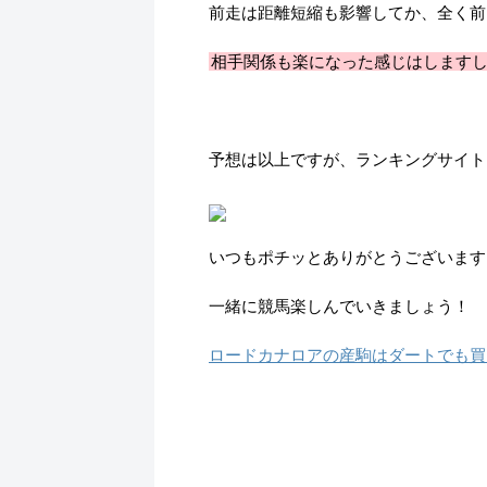
前走は距離短縮も影響してか、全く前
相手関係も楽になった感じはします
予想は以上ですが、ランキングサイト
いつもポチッとありがとうございます
一緒に競馬楽しんでいきましょう！
ロードカナロアの産駒はダートでも買