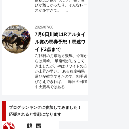
びが難しかったり、そんなレー
スが多すぎて。 ...
2026/07/06
7月6日川崎11Rアルタイ
ル賞の馬券予想！馬連ワ
イド2点まで
7月6日の月曜地方競馬、今週か
らは川崎。 単複転がしをして
きましたが、やはりワイドの方
が上昇が早い。 ある程度軸馬
選びが確立できたので、相手選
びさえできれば。 昨日の日曜
中央競馬ではある ...
ブログランキングに参加してみました！
応援されると笑顔になります