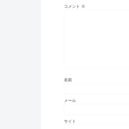
コメント
※
名前
メール
サイト