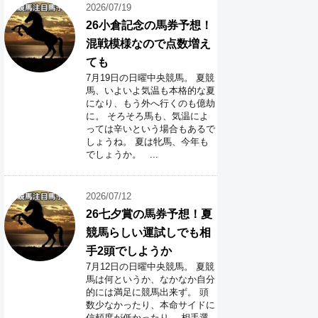
2026/07/19
26小倉記念の馬券予想！
混戦模様なので点数増え
ても
7月19日の日曜中央競馬。 夏競
馬、いよいよ気温も本格的な夏
になり、もう外へ行くのも億劫
に。 そろそろ馬も、気温によ
っては辛いという場合もあるで
しょうね。 夏は牝馬、今年も
でしょうか。 ...
2026/07/12
26七夕賞の馬券予想！夏
競馬らしい運試しでも相
手2頭でしようか
7月12日の日曜中央競馬。 夏競
馬は何というか、なかなか自分
的には満足に競馬出来ず。 頭
数少なかったり、本命サイドに
信頼度が低かったり。 相手選