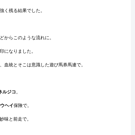
強く残る結果でした。
どからこのような流れに。
印になりました。
、血統とそこは意識した遊び馬券馬連で。
ネルジコ
。
ウヘイ
保険で。
妙味と前走で。