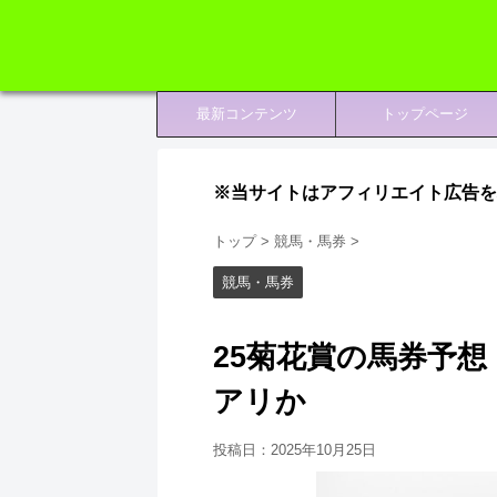
最新コンテンツ
トップページ
※当サイトはアフィリエイト広告を
トップ
>
競馬・馬券
>
競馬・馬券
25菊花賞の馬券予
アリか
投稿日：
2025年10月25日