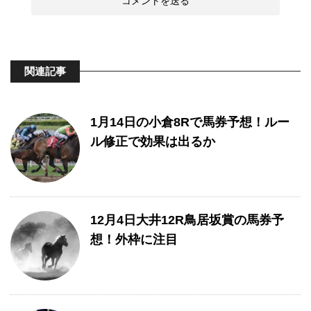
関連記事
1月14日の小倉8Rで馬券予想！ルー
ル修正で効果は出るか
12月4日大井12R鳥居坂賞の馬券予
想！外枠に注目