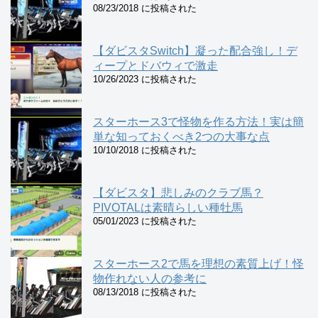
08/23/2018 に投稿された
【ダビスタSwitch】凝った配合強し！デ
ィープとドバウィで激走
10/26/2023 に投稿された
スターホース3で怪物を作る方法！実は簡
単な知っておくべき2つの大事な点
10/10/2018 に投稿された
【ダビスタ】悲しみのクラブ馬？
PIVOTALは素晴らしい種牡馬
05/01/2023 に投稿された
スターホース2で馬を理想の素質上げ！怪
物作れない人の参考に
08/13/2018 に投稿された