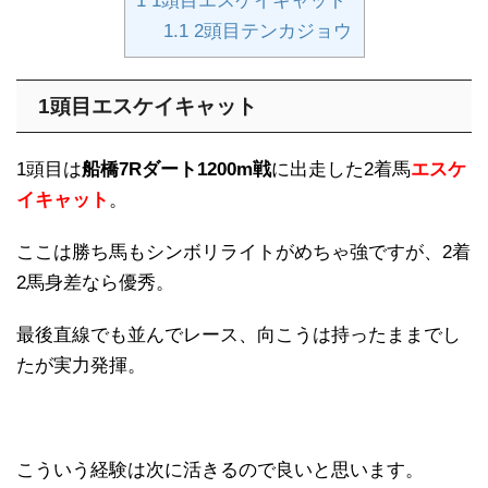
1
1頭目エスケイキャット
1.1
2頭目テンカジョウ
1頭目エスケイキャット
1頭目は
船橋7Rダート1200m戦
に出走した2着馬
エスケ
イキャット
。
ここは勝ち馬もシンボリライトがめちゃ強ですが、2着
2馬身差なら優秀。
最後直線でも並んでレース、向こうは持ったままでし
たが実力発揮。
こういう経験は次に活きるので良いと思います。