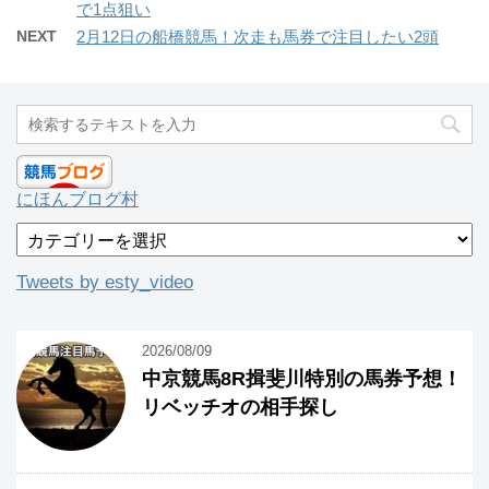
で1点狙い
NEXT
2月12日の船橋競馬！次走も馬券で注目したい2頭
にほんブログ村
ジ
ャ
ン
Tweets by esty_video
ル
2026/08/09
中京競馬8R揖斐川特別の馬券予想！
リベッチオの相手探し