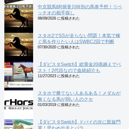
中京競馬8R揖斐川特別の馬券予想！リベ
ッチオの相手探し
08/09/2026 に投稿された
スタホ2でSSが走らない問題！本気で稼
ぐ馬を作りたい人はSWBC2回で判断
07/30/2020 に投稿された
【ダビスタSwitch】総賞金20億越えでベ
スト！2代目なので血統紹介も
11/27/2023 に投稿された
スタホで勝てない人あるある！メダルが
無くなる馬が弱い人のクセ
01/03/2019 に投稿された
【ダビスタSwitch】ドバイの次に凱旋門
賞！思わぬ出走とパラ