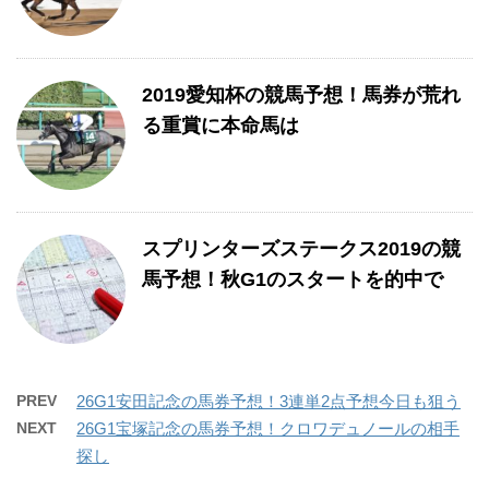
2019愛知杯の競馬予想！馬券が荒れ
る重賞に本命馬は
スプリンターズステークス2019の競
馬予想！秋G1のスタートを的中で
PREV
26G1安田記念の馬券予想！3連単2点予想今日も狙う
NEXT
26G1宝塚記念の馬券予想！クロワデュノールの相手
探し