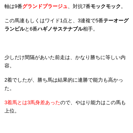
軸は9番
グランドプラージュ
、対抗7番
モックモック
。
この馬連もしくはワイド1点と、3連複で5番
テーオーグ
ランビル
と6番
ハギノサステナブル
相手。
少しだけ間隔があいた前走は、かなり勝ちに等しい内
容。
2着でしたが、勝ち馬は結果的に連勝で能力も高かっ
た。
3着馬とは3馬身差あった
ので、やはり能力はこの馬も
上位。