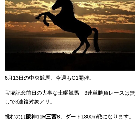
6月13日の中央競馬、今週もG1開催。
宝塚記念前日の大事な土曜競馬、3連単勝負レースは無
しで3連複対象アリ。
挑むのは
阪神11R三宮S
、ダート1800m戦になります。