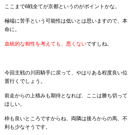
ここまで6戦全てが京都というのがポイントかな。
極端に苦手という可能性は低いとは思いますので、本
命に。
血統的な相性を考えても、悪くない
ですしね。
今回主戦の川田騎手に戻って、やはりある程度良い位
置行くでしょう。
前走からの上積みも期待となれば、ここは勝ち切って
ほしい。
枠も良いところですからね、両隣は後ろからの馬、不
利も少なそうです。