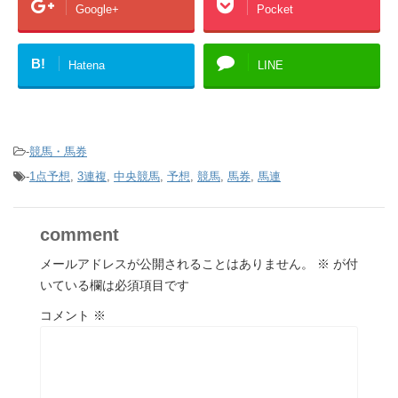
Google+
Pocket
B!
Hatena
LINE
-
競馬・馬券
-
1点予想
,
3連複
,
中央競馬
,
予想
,
競馬
,
馬券
,
馬連
comment
メールアドレスが公開されることはありません。
※
が付
いている欄は必須項目です
コメント
※