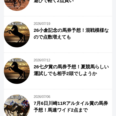
遊びで軽く2点買い
2026/07/19
26小倉記念の馬券予想！混戦模様な
ので点数増えても
2026/07/12
26七夕賞の馬券予想！夏競馬らしい
運試しでも相手2頭でしようか
2026/07/06
7月6日川崎11Rアルタイル賞の馬券
予想！馬連ワイド2点まで