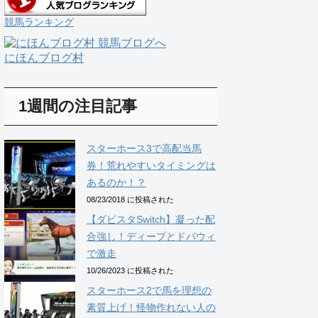
競馬ランキング
にほんブログ村
1週間の注目記事
スターホース3で高配当馬
券！荒れやすいタイミングは
あるのか！？
08/23/2018 に投稿された
【ダビスタSwitch】凝った配
合強し！ディープとドバウィ
で激走
10/26/2023 に投稿された
スターホース2で馬を理想の
素質上げ！怪物作れない人の