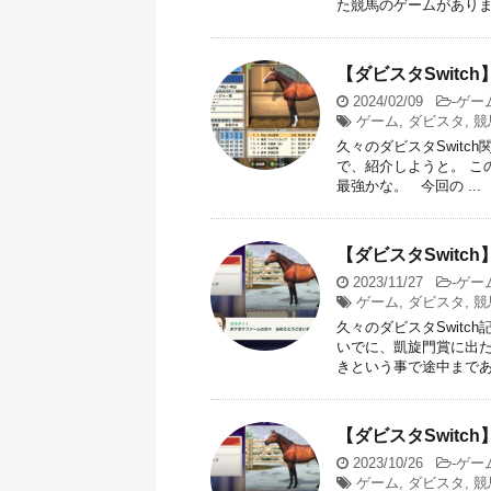
た競馬のゲームがありまして
【ダビスタSwit
2024/02/09
-
ゲー
ゲーム
,
ダビスタ
,
競
久々のダビスタSwit
で、紹介しようと。 こ
最強かな。 今回の ...
【ダビスタSwit
2023/11/27
-
ゲー
ゲーム
,
ダビスタ
,
競
久々のダビスタSwitc
いでに、凱旋門賞に出た
きという事で途中まであま
【ダビスタSwit
2023/10/26
-
ゲー
ゲーム
,
ダビスタ
,
競