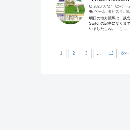
2023/07/27
-
ゲー
ゲーム
,
ダビスタ
,
競
明日の地方競馬は、残念
Switchの記事にな
いましたしね。 ち ...
1
2
3
…
12
次へ 