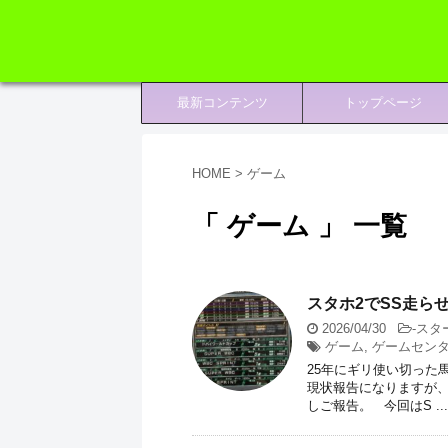
最新コンテンツ
トップページ
HOME
>
ゲーム
「 ゲーム 」 一覧
スタホ2でSS走ら
2026/04/30
-
スタ
ゲーム
,
ゲームセン
25年にギリ使い切った
現状報告になりますが、
しご報告。 今回はS ...