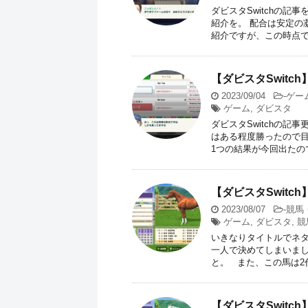
ダビスタSwitchの
紹介を。 配合は安定の
紹介ですが、この時点で4歳
【ダビスタSwit
2023/09/04
-
ゲー
ゲーム
,
ダビスタ
ダビスタSwitchの
はある程度勝ったので目
1つの結果が今回出たので紹
【ダビスタSwit
2023/08/07
-
競馬
ゲーム
,
ダビスタ
,
競
いきなりタイトルでネタ
一人で決めてしまいまし
と。 また、この馬は2代 
【ダビスタSwit