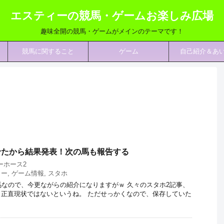
エスティーの競馬・ゲームお楽しみ広場
趣味全開の競馬・ゲームがメインのテーマです！
競馬に関すること
ゲーム
自己紹介＆あ
せたから結果発表！次の馬も報告する
ーホース2
ター
,
ゲーム情報
,
スタホ
馬なので、今更ながらの紹介になりますがｗ 久々のスタホ2記事、
正直現状ではないというね。 ただせっかくなので、保存していた