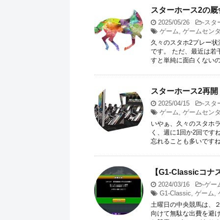
スターホース2の厩
2025/05/26
-
スタ
ゲーム
,
ゲームセン
久々のスタホ2プレー状
です。 ただ、最近は若
すと単純に面白くないの .
スターホース2再
2025/04/15
-
スタ
ゲーム
,
ゲームセン
いやぁ、久々のスタホラ
く、週に1回か2回です
忘れることも多いですね .
【G1-Classi
2024/03/16
-
ゲー
G1-Classic
,
ゲーム
,
土曜日の中央競馬は、２
向けて無駄な出費を避け