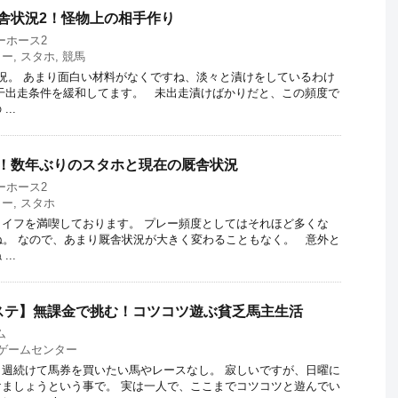
舎状況2！怪物上の相手作り
ーホース2
ター
,
スタホ
,
競馬
況。 あまり面白い材料がなくですね、淡々と漬けをしているわけ
干出走条件を緩和してます。 未出走漬けばかりだと、この頻度で
..
開！数年ぶりのスタホと現在の厩舎状況
ーホース2
ター
,
スタホ
イフを満喫しております。 プレー頻度としてはそれほど多くな
ね。 なので、あまり厩舎状況が大きく変わることもなく。 意外と
..
cコナステ】無課金で挑む！コツコツ遊ぶ貧乏馬主生活
ム
ゲームセンター
週続けて馬券を買いたい馬やレースなし。 寂しいですが、日曜に
ましょうという事で。 実は一人で、ここまでコツコツと遊んでい