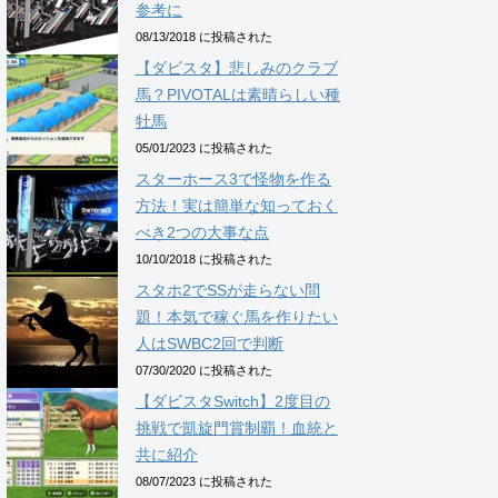
参考に
08/13/2018 に投稿された
【ダビスタ】悲しみのクラブ
馬？PIVOTALは素晴らしい種
牡馬
05/01/2023 に投稿された
スターホース3で怪物を作る
方法！実は簡単な知っておく
べき2つの大事な点
10/10/2018 に投稿された
スタホ2でSSが走らない問
題！本気で稼ぐ馬を作りたい
人はSWBC2回で判断
07/30/2020 に投稿された
【ダビスタSwitch】2度目の
挑戦で凱旋門賞制覇！血統と
共に紹介
08/07/2023 に投稿された