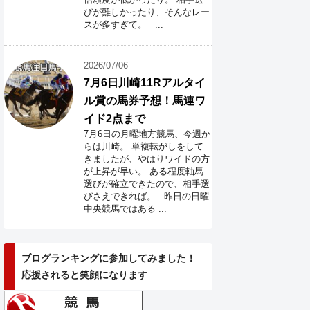
びが難しかったり、そんなレー
スが多すぎて。 ...
2026/07/06
7月6日川崎11Rアルタイ
ル賞の馬券予想！馬連ワ
イド2点まで
7月6日の月曜地方競馬、今週か
らは川崎。 単複転がしをして
きましたが、やはりワイドの方
が上昇が早い。 ある程度軸馬
選びが確立できたので、相手選
びさえできれば。 昨日の日曜
中央競馬ではある ...
ブログランキングに参加してみました！
応援されると笑顔になります