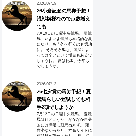
2026/07/19
26小倉記念の馬券予想！
混戦模様なので点数増え
ても
7月19日の日曜中央競馬。 夏競
馬、いよいよ気温も本格的な夏
になり、もう外へ行くのも億劫
に。 そろそろ馬も、気温によ
っては辛いという場合もあるで
しょうね。 夏は牝馬、今年も
でしょうか。 ...
2026/07/12
26七夕賞の馬券予想！夏
競馬らしい運試しでも相
手2頭でしようか
7月12日の日曜中央競馬。 夏競
馬は何というか、なかなか自分
的には満足に競馬出来ず。 頭
数少なかったり、本命サイドに
信頼度が低かったり。 相手選