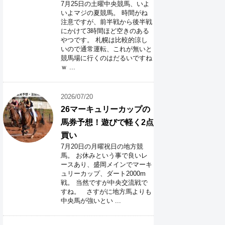
7月25日の土曜中央競馬、いよ
いよマジの夏競馬。 時間がね
注意ですが、前半戦から後半戦
にかけて3時間ほど空きのある
やつです。 札幌は比較的涼し
いので通常運転、これが無いと
競馬場に行くのはだるいですね
ｗ ...
2026/07/20
26マーキュリーカップの
馬券予想！遊びで軽く2点
買い
7月20日の月曜祝日の地方競
馬。 お休みという事で良いレ
ースあり、盛岡メインでマーキ
ュリーカップ、ダート2000m
戦。 当然ですが中央交流戦で
すね。 さすがに地方馬よりも
中央馬が強いとい ...