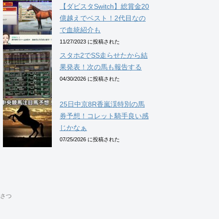
【ダビスタSwitch】総賞金20
億越えでベスト！2代目なの
で血統紹介も
11/27/2023 に投稿された
スタホ2でSS走らせたから結
果発表！次の馬も報告する
04/30/2026 に投稿された
25日中京8R香嵐渓特別の馬
券予想！コレット騎手良い感
じかなぁ
07/25/2026 に投稿された
さつ