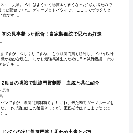
記事を久々に更新。 今回はようやく総賞金が多くなった1頭が出たので
凝った配合ですね、ディープとドバウィで。 ここまでザックリと
です ...
ch】初の見事凝った配合！自家製血統で思わぬ好走
ム
記事更新ですが、久しぶりですね。 もう凱旋門賞も勝利し、ドバイ以外
標が微妙な現在。 しかし最強馬誕生のために日々試行錯誤、その
介を ...
ch】2度目の挑戦で凱旋門賞制覇！血統と共に紹介
・馬券
馬
バレですが、凱旋門賞制覇です！ これ、来た瞬間ガッツポーズを
た。 その理由はこの後書きますが、正直期待はそこまでだった
...
ch】ドバイの次に凱旋門賞！思わぬ出走とパラ