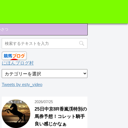
いさつ
にほんブログ村
ジ
ャ
ン
Tweets by esty_video
ル
2026/07/25
25日中京8R香嵐渓特別の
馬券予想！コレット騎手
良い感じかなぁ