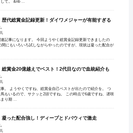
。 &nb ...
ch】歴代総賞金記録更新！ダイワメジャーが有能すぎる
ム
馬
ch関連記事になります。 今回ようやく総賞金記録更新できましたの
の間にもいろいろ試しながらやったのですが、現状は凝った配合が
ch】総賞金20億越えでベスト！2代目なので血統紹介も
ム
馬
h記事。 ようやくですね、総賞金自己ベストが出たので紹介を。 つ
馬もいるので、サクッと2頭ですね。 この時点で6歳ですね、遅咲
り期 ...
ch】凝った配合強し！ディープとドバウィで激走
ム
馬