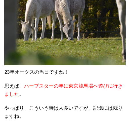
23年オークスの当日ですね！
思えば、
ハープスターの年に東京競馬場へ遊びに行き
ました
。
やっぱり、こういう時は人多いですが、記憶には残り
ますね。