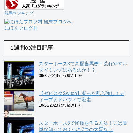
競馬ランキング
にほんブログ村
1週間の注目記事
スターホース3で高配当馬券！荒れやすい
タイミングはあるのか！？
08/23/2018 に投稿された
【ダビスタSwitch】凝った配合強し！デ
ィープとドバウィで激走
10/26/2023 に投稿された
スターホース3で怪物を作る方法！実は簡
単な知っておくべき2つの大事な点