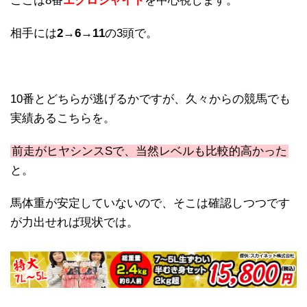
ここは8番
エクロジャイト
を中心視します。
相手には
2→6→11
の3頭で。
10番とどちらが逃げるかですが、久々からの競馬でも
実績あるこちらを。
前走がヒヤシンスSで、当然レベルも比較的高かった
と。
馬体重が安定していないので、そこは確認しつつです
が力出せれば現状では。