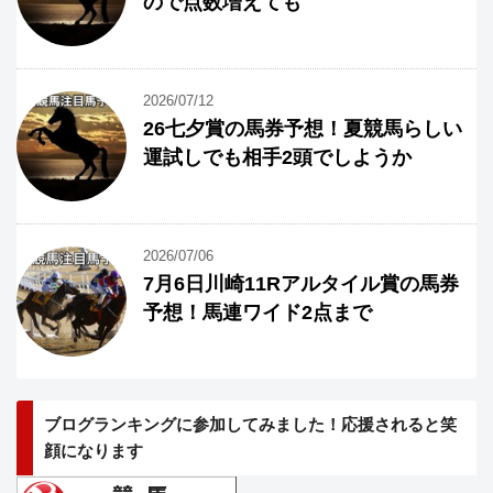
ので点数増えても
2026/07/12
26七夕賞の馬券予想！夏競馬らしい
運試しでも相手2頭でしようか
2026/07/06
7月6日川崎11Rアルタイル賞の馬券
予想！馬連ワイド2点まで
ブログランキングに参加してみました！応援されると笑
顔になります