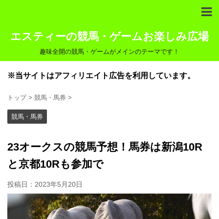
エスティーの競馬・ゲームお楽しみ広場
趣味全開の競馬・ゲームがメインのテーマです！
※当サイトはアフィリエイト広告を利用しています。
トップ
>
競馬・馬券
>
競馬・馬券
23オークスの競馬予想！馬券は新潟10R
と京都10Rも参加で
投稿日：
2023年5月20日