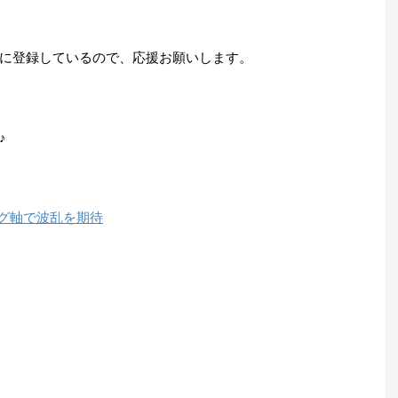
に登録しているので、応援お願いします。
♪
レグ軸で波乱を期待