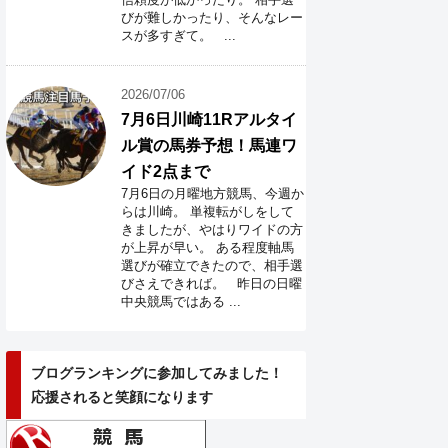
びが難しかったり、そんなレー
スが多すぎて。 ...
2026/07/06
7月6日川崎11Rアルタイ
ル賞の馬券予想！馬連ワ
イド2点まで
7月6日の月曜地方競馬、今週か
らは川崎。 単複転がしをして
きましたが、やはりワイドの方
が上昇が早い。 ある程度軸馬
選びが確立できたので、相手選
びさえできれば。 昨日の日曜
中央競馬ではある ...
ブログランキングに参加してみました！
応援されると笑顔になります