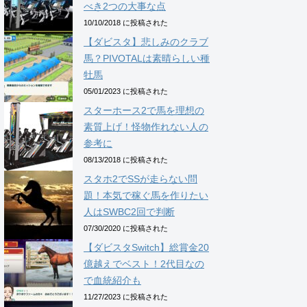
べき2つの大事な点
10/10/2018 に投稿された
【ダビスタ】悲しみのクラブ
馬？PIVOTALは素晴らしい種
牡馬
05/01/2023 に投稿された
スターホース2で馬を理想の
素質上げ！怪物作れない人の
参考に
08/13/2018 に投稿された
スタホ2でSSが走らない問
題！本気で稼ぐ馬を作りたい
人はSWBC2回で判断
07/30/2020 に投稿された
【ダビスタSwitch】総賞金20
億越えでベスト！2代目なの
で血統紹介も
11/27/2023 に投稿された