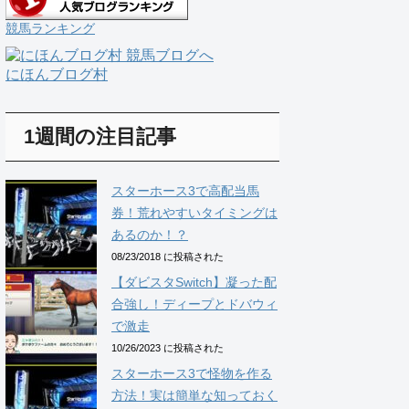
競馬ランキング
にほんブログ村
1週間の注目記事
スターホース3で高配当馬
券！荒れやすいタイミングは
あるのか！？
08/23/2018 に投稿された
【ダビスタSwitch】凝った配
合強し！ディープとドバウィ
で激走
10/26/2023 に投稿された
スターホース3で怪物を作る
方法！実は簡単な知っておく