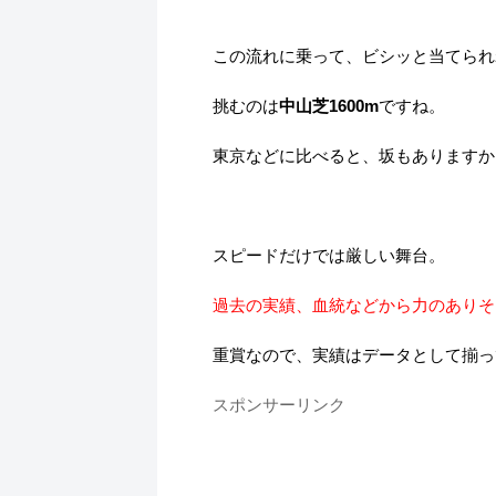
この流れに乗って、ビシッと当てられ
挑むのは
中山芝1600m
ですね。
東京などに比べると、坂もありますか
スピードだけでは厳しい舞台。
過去の実績、血統などから力のありそ
重賞なので、実績はデータとして揃っ
スポンサーリンク