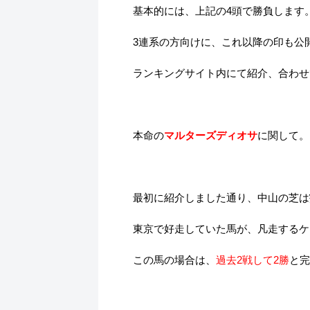
基本的には、上記の4頭で勝負します
3連系の方向けに、これ以降の印も公
ランキングサイト内にて紹介、合わせ
本命の
マルターズディオサ
に関して。
最初に紹介しました通り、中山の芝は
東京で好走していた馬が、凡走するケ
この馬の場合は、
過去2戦して2勝
と完