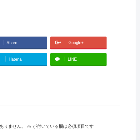
Share
Google+
!
Hatena
LINE
ありません。
※
が付いている欄は必須項目です