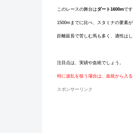
このレースの舞台は
ダート1600m
です
1500mまでに比べ、スタミナの要素
距離延長で苦しむ馬も多く、適性はし
注目点は、実績や血統でしょう。
特に波乱を狙う場合は、血統から入る
スポンサーリンク