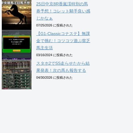
25日中京8R香嵐渓特別の馬
券予想！コレット騎手良い感
じかなぁ
07/25/2026 に投稿された
【G1-Classicコナステ】無課
金で挑む！コツコツ遊ぶ貧乏
馬主生活
03/16/2024 に投稿された
スタホ2でSS走らせたから結
果発表！次の馬も報告する
04/30/2026 に投稿された