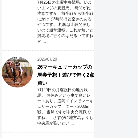
7月25日の土曜中央競馬、いよ
いよマジの夏競馬。 時間がね
注意ですが、前半戦から後半戦
にかけて3時間ほど空きのある
やつです。 札幌は比較的涼し
いので通常運転、これが無いと
競馬場に行くのはだるいですね
ｗ ...
2026/07/20
26マーキュリーカップの
馬券予想！遊びで軽く2点
買い
7月20日の月曜祝日の地方競
馬。 お休みという事で良いレ
ースあり、盛岡メインでマーキ
ュリーカップ、ダート2000m
戦。 当然ですが中央交流戦で
すね。 さすがに地方馬よりも
中央馬が強いとい ...