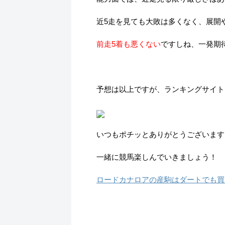
近5走を見ても大敗は多くなく、展開
前走5着も悪くない
ですしね、一発期
予想は以上ですが、ランキングサイト
いつもポチッとありがとうございます
一緒に競馬楽しんでいきましょう！
ロードカナロアの産駒はダートでも買