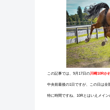
この記事では、9月17日の
川崎10R
中央前最後の1日ですが、この日は全
特に時間ですね、10Rとはいえメイ