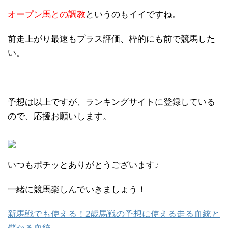
オープン馬との調教
というのもイイですね。
前走上がり最速もプラス評価、枠的にも前で競馬した
い。
予想は以上ですが、ランキングサイトに登録している
ので、応援お願いします。
いつもポチッとありがとうございます♪
一緒に競馬楽しんでいきましょう！
新馬戦でも使える！2歳馬戦の予想に使える走る血統と