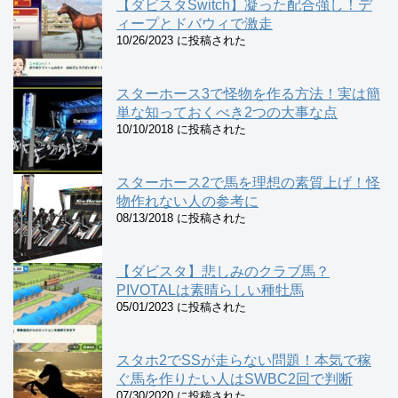
【ダビスタSwitch】凝った配合強し！デ
ィープとドバウィで激走
10/26/2023 に投稿された
スターホース3で怪物を作る方法！実は簡
単な知っておくべき2つの大事な点
10/10/2018 に投稿された
スターホース2で馬を理想の素質上げ！怪
物作れない人の参考に
08/13/2018 に投稿された
【ダビスタ】悲しみのクラブ馬？
PIVOTALは素晴らしい種牡馬
05/01/2023 に投稿された
スタホ2でSSが走らない問題！本気で稼
ぐ馬を作りたい人はSWBC2回で判断
07/30/2020 に投稿された