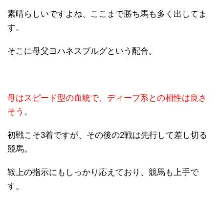
素晴らしいですよね、ここまで勝ち馬も多く出してま
す。
そこに母父ヨハネスブルグという配合。
母はスピード型の血統で、ディープ系との相性は良さ
そう
。
初戦こそ3着ですが、その後の2戦は先行して差し切る
競馬。
鞍上の指示にもしっかり応えており、競馬も上手で
す。