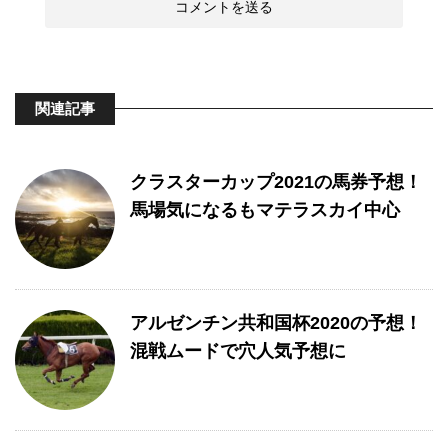
関連記事
クラスターカップ2021の馬券予想！
馬場気になるもマテラスカイ中心
アルゼンチン共和国杯2020の予想！
混戦ムードで穴人気予想に