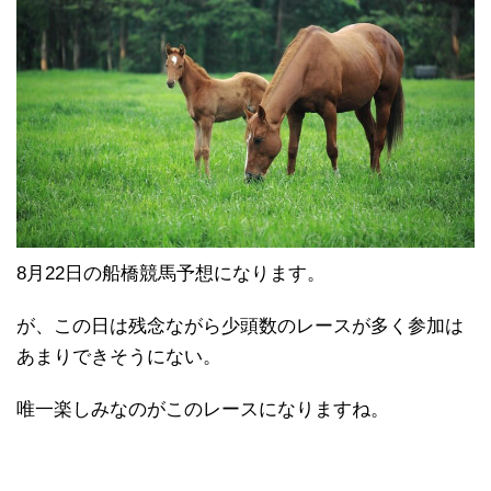
8月22日の船橋競馬予想になります。
が、この日は残念ながら少頭数のレースが多く参加は
あまりできそうにない。
唯一楽しみなのがこのレースになりますね。