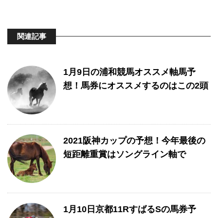
関連記事
1月9日の浦和競馬オススメ軸馬予
想！馬券にオススメするのはこの2頭
2021阪神カップの予想！今年最後の
短距離重賞はソングライン軸で
1月10日京都11RすばるSの馬券予