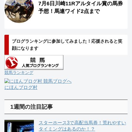
7月6日川崎11Rアルタイル賞の馬券
予想！馬連ワイド2点まで
ブログランキングに参加してみました！応援されると笑
顔になります
競馬ランキング
にほんブログ村
1週間の注目記事
スターホース3で高配当馬券！荒れやすい
タイミングはあるのか！？