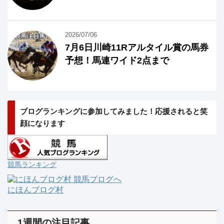
2026/07/06
7月6日川崎11Rアルタイル賞の馬券
予想！馬連ワイド2点まで
ブログランキングに参加してみました！応援されると笑
顔になります
競馬ランキング
にほんブログ村
1週間の注目記事