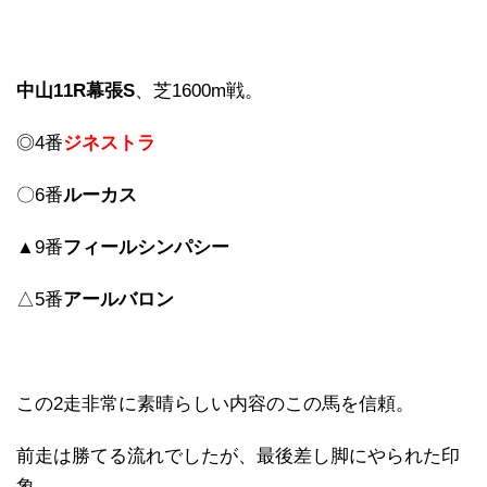
中山11R幕張S
、芝1600m戦。
◎4番
ジネストラ
〇6番
ルーカス
▲9番
フィールシンパシー
△5番
アールバロン
この2走非常に素晴らしい内容のこの馬を信頼。
前走は勝てる流れでしたが、最後差し脚にやられた印
象。