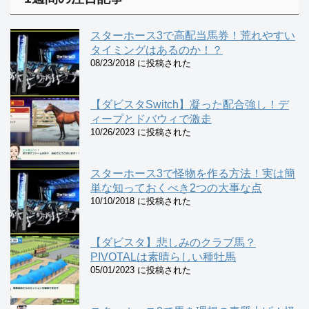
スターホース3で高配当馬券！荒れやすい
タイミングはあるのか！？
08/23/2018 に投稿された
【ダビスタSwitch】凝った配合強し！デ
ィープとドバウィで激走
10/26/2023 に投稿された
スターホース3で怪物を作る方法！実は簡
単な知っておくべき2つの大事な点
10/10/2018 に投稿された
【ダビスタ】悲しみのクラブ馬？
PIVOTALは素晴らしい種牡馬
05/01/2023 に投稿された