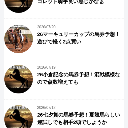
コレット騎手良い感じかなぁ
2026/07/20
26マーキュリーカップの馬券予想！
遊びで軽く2点買い
2026/07/19
26小倉記念の馬券予想！混戦模様な
ので点数増えても
2026/07/12
26七夕賞の馬券予想！夏競馬らしい
運試しでも相手2頭でしようか