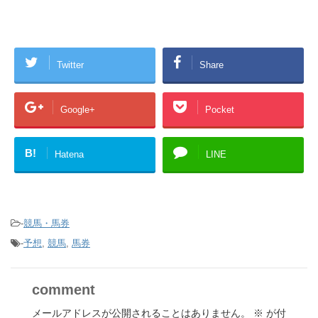
Twitter
Share
Google+
Pocket
B!
Hatena
LINE
-
競馬・馬券
-
予想
,
競馬
,
馬券
comment
メールアドレスが公開されることはありません。
※
が付