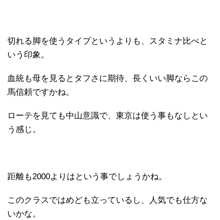
切れる脚を使うタイプというよりも、スタミナ比べと
いう印象。
血統も母を見るとタフさに期待、長くいい脚ならこの
馬信頼ですかね。
ローテを見ても中山意識で、東京は使う事もなしとい
う感じ。
距離も2000よりはという事でしょうかね。
このクラスではめども立っているし、人気でも仕方な
いかな。