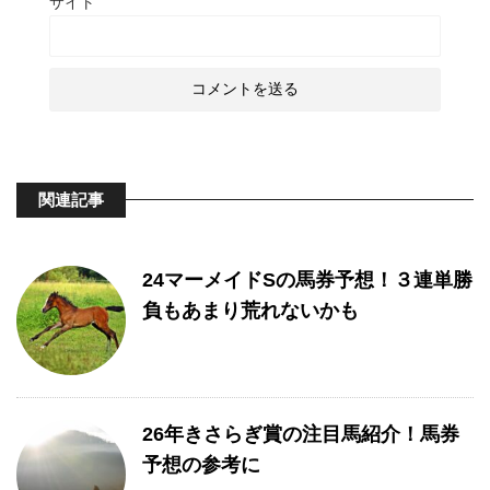
サイト
関連記事
24マーメイドSの馬券予想！３連単勝
負もあまり荒れないかも
26年きさらぎ賞の注目馬紹介！馬券
予想の参考に