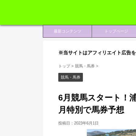
最新コンテンツ
トップページ
※当サイトはアフィリエイト広告を
トップ
>
競馬・馬券
>
競馬・馬券
6月競馬スタート！浦
月特別で馬券予想
投稿日：
2023年6月1日