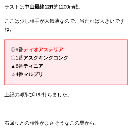
ラストは
中山最終12R
芝1200m戦。
ここは少し相手が人気薄なので、当たれば大きいです
ね。
◎9番
ディオアステリア
〇1番
アスクキングコング
▲6番
ティニア
☆4番
マルプリ
上記の4頭に印を打ちました。
右回りとの相性がよさそうなこの馬から。