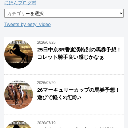
にほんブログ村
ジ
ャ
ン
Tweets by esty_video
ル
2026/07/25
25日中京8R香嵐渓特別の馬券予想！
コレット騎手良い感じかなぁ
2026/07/20
26マーキュリーカップの馬券予想！
遊びで軽く2点買い
2026/07/19