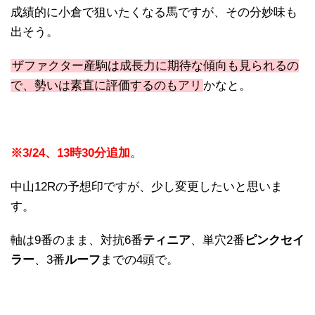
成績的に小倉で狙いたくなる馬ですが、その分妙味も
出そう。
ザファクター産駒は成長力に期待な傾向も見られるの
で、勢いは素直に評価するのもアリ
かなと。
※3/24、13時30分追加
。
中山12Rの予想印ですが、少し変更したいと思いま
す。
軸は9番のまま、対抗6番
ティニア
、単穴2番
ピンクセイ
ラー
、3番
ルーフ
までの4頭で。