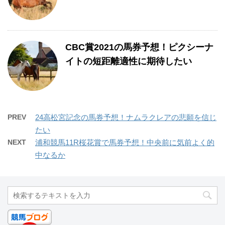
CBC賞2021の馬券予想！ピクシーナ
イトの短距離適性に期待したい
PREV
24高松宮記念の馬券予想！ナムラクレアの悲願を信じ
たい
NEXT
浦和競馬11R桜花賞で馬券予想！中央前に気前よく的
中なるか