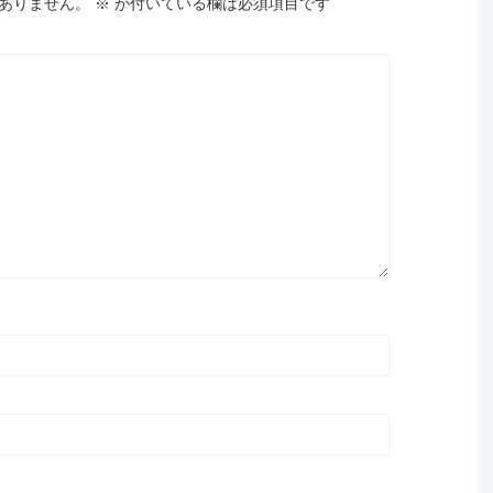
ありません。
※
が付いている欄は必須項目です