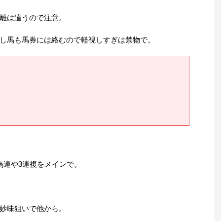
距離は違うので注意。
し馬も馬券には絡むので軽視しすぎは禁物で。
馬連や3連複をメインで。
妙味狙いで他から。