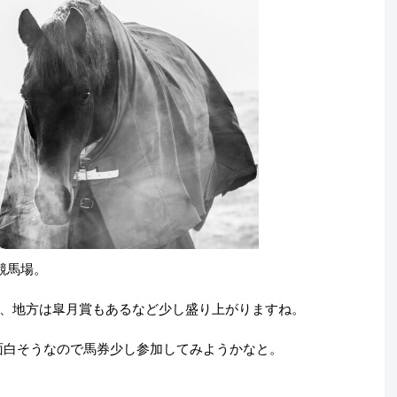
競馬場。
、地方は皐月賞もあるなど少し盛り上がりますね。
面白そうなので馬券少し参加してみようかなと。