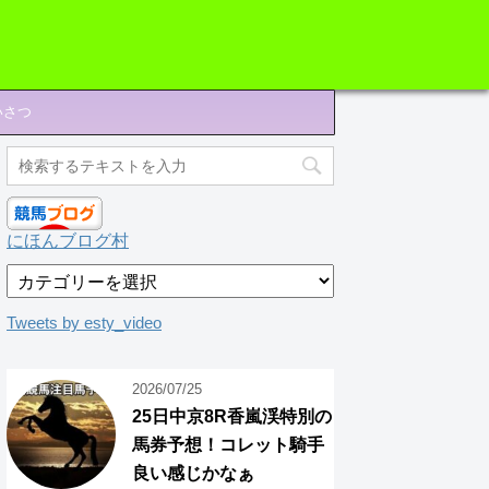
いさつ
にほんブログ村
ジ
ャ
ン
Tweets by esty_video
ル
2026/07/25
25日中京8R香嵐渓特別の
馬券予想！コレット騎手
良い感じかなぁ