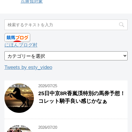
点勝負対象
にほんブログ村
ジ
ャ
ン
Tweets by esty_video
ル
2026/07/25
25日中京8R香嵐渓特別の馬券予想！
コレット騎手良い感じかなぁ
2026/07/20