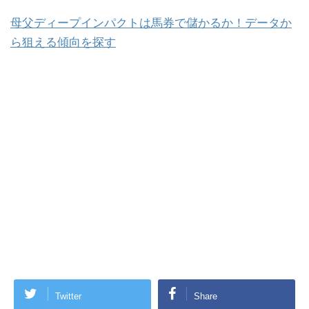
母父ディープインパクトは馬券で儲かるか！データか
ら狙える傾向を探す
Twitter
Share