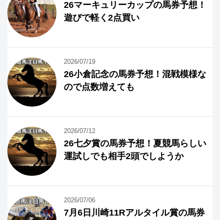
26マーキュリーカップの馬券予想！
遊びで軽く2点買い
2026/07/19
26小倉記念の馬券予想！混戦模様な
ので点数増えても
2026/07/12
26七夕賞の馬券予想！夏競馬らしい
運試しでも相手2頭でしようか
2026/07/06
7月6日川崎11Rアルタイル賞の馬券