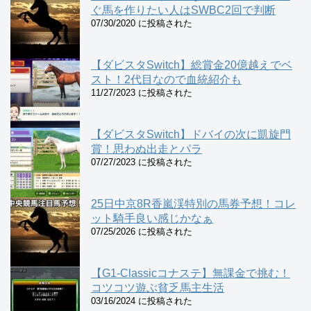
ぐ馬を作りたい人はSWBC2回で判断
07/30/2020 に投稿された
【ダビスタSwitch】総賞金20億越えでベ
スト！2代目なので血統紹介も
11/27/2023 に投稿された
【ダビスタSwitch】ドバイの次に凱旋門
賞！思わぬ出走とパラ
07/27/2023 に投稿された
25日中京8R香嵐渓特別の馬券予想！コレ
ット騎手良い感じかなぁ
07/25/2026 に投稿された
【G1-Classicコナステ】無課金で挑む！
コツコツ遊ぶ貧乏馬主生活
03/16/2024 に投稿された