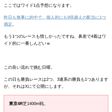
ここではワイド1点予想になります。
昨日も無事に的中で、個人的にも9倍越えの配当に1つ
満足
。
もう1つのレースも惜しかったですね、鼻差で4着はワ
イド的に一番しんどいｗ
この良い流れで挑む日曜。
この日も勝負レースは2つ、3連系の勝負も1つあります
が、それはXにて公開にします。
東京4R
芝1400m戦。