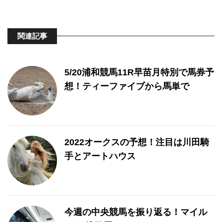
関連記事
5/20浦和競馬11R早苗月特別で馬券予
想！ティーファイブから馬単で
2022オークスの予想！注目は川田騎
手とアートハウス
今週の中央競馬を振り返る！マイル