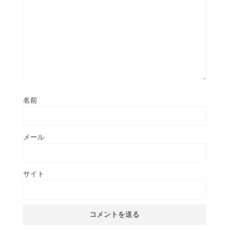
名前
メール
サイト