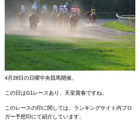
4月28日の日曜中央競馬開催。
この日はG1レースあり、天皇賞春ですね。
このレースの印に関しては、ランキングサイト内ブロ
ガー予想印にて紹介しています。