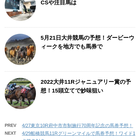
CSや注目馬は
5月21日大井競馬の予想！ダービーウ
ィークを地方でも馬券で
2022大井11Rジャニュアリー賞の予
想！15頭立てで妙味狙い
PREV
4/27東京10R府中市市制施行70周年記念の馬券予想！
NEXT
4/29船橋競馬11Rグリーンマイルで馬券予想！ワイド1