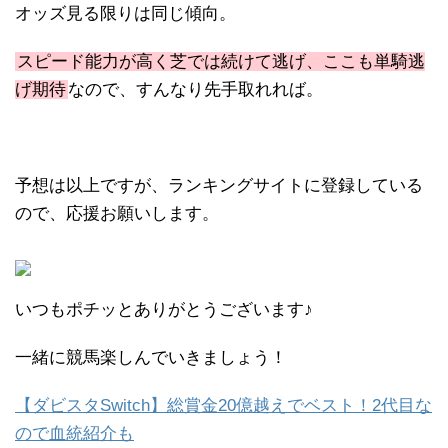
オッズ見る限りは同じ傾向。
スピード能力が高く芝では続けて逃げ、ここも単騎逃
げ期待
なので、すんなり先手取れれば。
予想は以上ですが、ランキングサイトに登録している
ので、応援お願いします。
いつもポチッとありがとうございます♪
一緒に競馬楽しんでいきましょう！
【ダビスタSwitch】総賞金20億越えでベスト！2代目な
ので血統紹介も