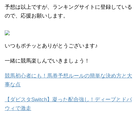
予想は以上ですが、ランキングサイトに登録している
ので、応援お願いします。
いつもポチッとありがとうございます♪
一緒に競馬楽しんでいきましょう！
競馬初心者にも！馬券予想ルールの簡単な決め方と大
事な点
【ダビスタSwitch】凝った配合強し！ディープとドバ
ウィで激走