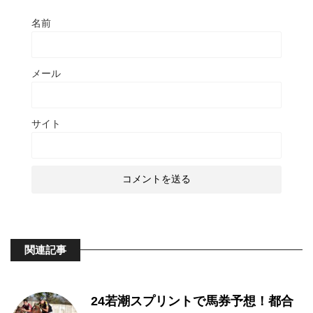
名前
メール
サイト
関連記事
24若潮スプリントで馬券予想！都合