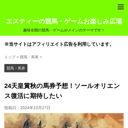
エスティーの競馬・ゲームお楽しみ広場
趣味全開の競馬・ゲームがメインのテーマです！
※当サイトはアフィリエイト広告を利用しています。
トップ
>
競馬・馬券
>
競馬・馬券
24天皇賞秋の馬券予想！ソールオリエン
ス復活に期待したい
投稿日：
2024年10月27日