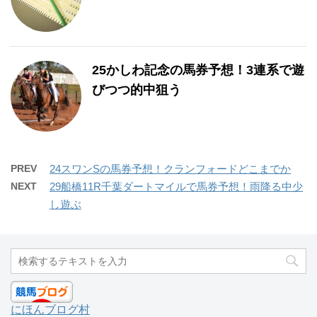
25かしわ記念の馬券予想！3連系で遊
びつつ的中狙う
PREV
24スワンSの馬券予想！クランフォードどこまでか
NEXT
29船橋11R千葉ダートマイルで馬券予想！雨降る中少
し遊ぶ
にほんブログ村