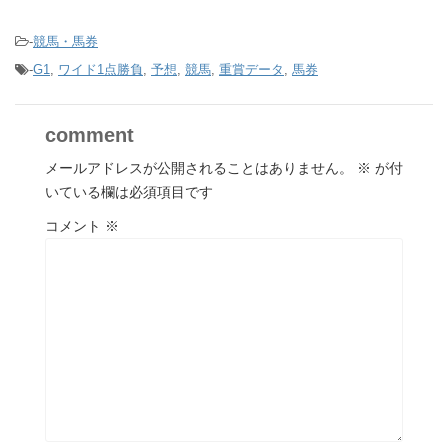
-
競馬・馬券
-
G1
,
ワイド1点勝負
,
予想
,
競馬
,
重賞データ
,
馬券
comment
メールアドレスが公開されることはありません。
※
が付
いている欄は必須項目です
コメント
※