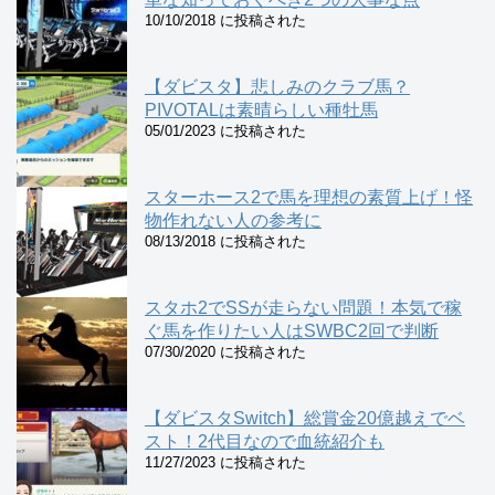
10/10/2018 に投稿された
【ダビスタ】悲しみのクラブ馬？
PIVOTALは素晴らしい種牡馬
05/01/2023 に投稿された
スターホース2で馬を理想の素質上げ！怪
物作れない人の参考に
08/13/2018 に投稿された
スタホ2でSSが走らない問題！本気で稼
ぐ馬を作りたい人はSWBC2回で判断
07/30/2020 に投稿された
【ダビスタSwitch】総賞金20億越えでベ
スト！2代目なので血統紹介も
11/27/2023 に投稿された