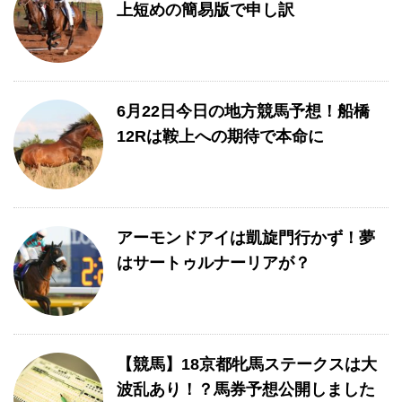
上短めの簡易版で申し訳
6月22日今日の地方競馬予想！船橋
12Rは鞍上への期待で本命に
アーモンドアイは凱旋門行かず！夢
はサートゥルナーリアが？
【競馬】18京都牝馬ステークスは大
波乱あり！？馬券予想公開しました