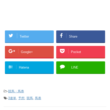
Twitter
Share
Google+
Pocket
B!
Hatena
LINE
-
競馬・馬券
-
3連単
,
予想
,
競馬
,
馬券