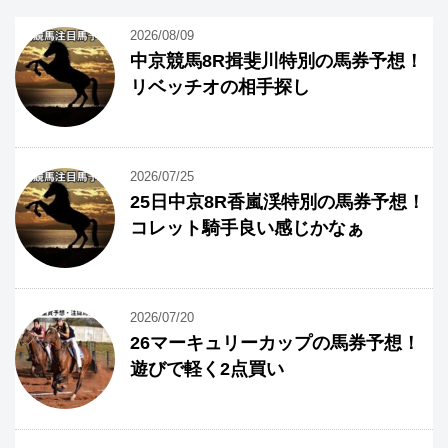
2026/08/09
中京競馬8R揖斐川特別の馬券予想！
リベッチオの相手探し
2026/07/25
25日中京8R香嵐渓特別の馬券予想！
コレット騎手良い感じかなぁ
2026/07/20
26マーキュリーカップの馬券予想！
遊びで軽く2点買い