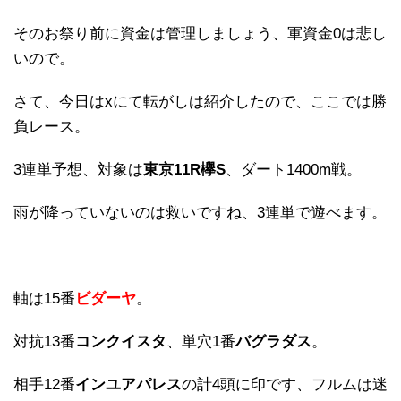
そのお祭り前に資金は管理しましょう、軍資金0は悲し
いので。
さて、今日はxにて転がしは紹介したので、ここでは勝
負レース。
3連単予想、対象は
東京11R欅S
、ダート1400m戦。
雨が降っていないのは救いですね、3連単で遊べます。
軸は15番
ビダーヤ
。
対抗13番
コンクイスタ
、単穴1番
バグラダス
。
相手12番
インユアパレス
の計4頭に印です、フルムは迷