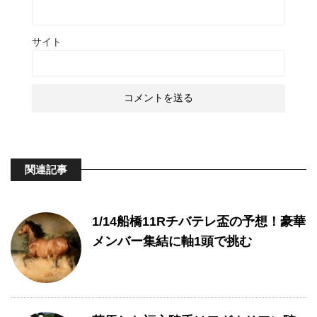
サイト
関連記事
1/14船橋11Rチバテレ盃の予想！豪華
メンバー集結に軸1頭で挑む