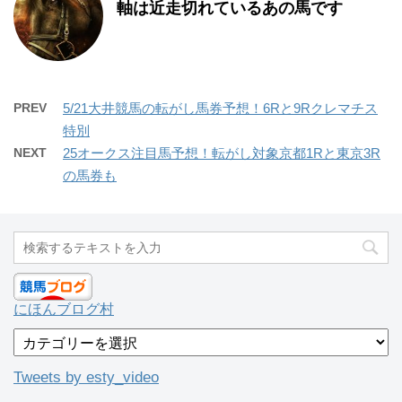
軸は近走切れているあの馬です
PREV
5/21大井競馬の転がし馬券予想！6Rと9Rクレマチス
特別
NEXT
25オークス注目馬予想！転がし対象京都1Rと東京3R
の馬券も
にほんブログ村
ジ
ャ
ン
Tweets by esty_video
ル