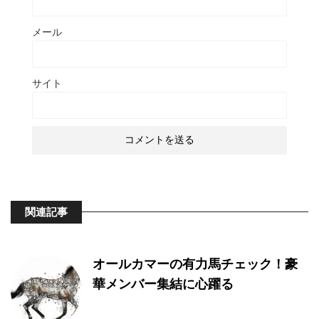
メール
サイト
関連記事
オールカマーの有力馬チェック！豪
華メンバー集結に心躍る