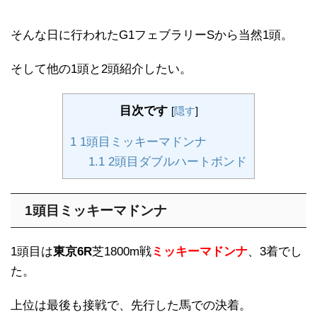
そんな日に行われたG1フェブラリーSから当然1頭。
そして他の1頭と2頭紹介したい。
目次です
[
隠す
]
1
1頭目ミッキーマドンナ
1.1
2頭目ダブルハートボンド
1頭目ミッキーマドンナ
1頭目は
東京6R
芝1800m戦
ミッキーマドンナ
、3着でし
た。
上位は最後も接戦で、先行した馬での決着。