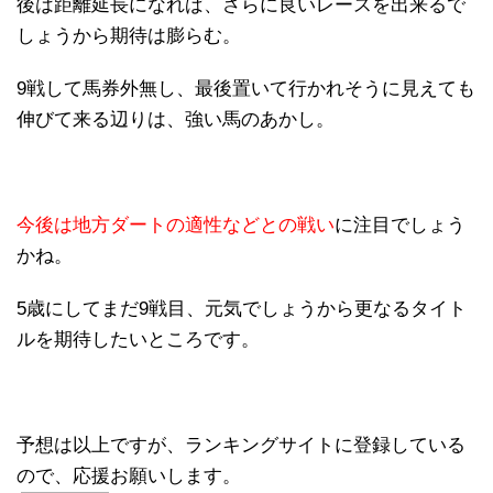
後は距離延長になれば、さらに良いレースを出来るで
しょうから期待は膨らむ。
9戦して馬券外無し、最後置いて行かれそうに見えても
伸びて来る辺りは、強い馬のあかし。
今後は地方ダートの適性などとの戦い
に注目でしょう
かね。
5歳にしてまだ9戦目、元気でしょうから更なるタイト
ルを期待したいところです。
予想は以上ですが、ランキングサイトに登録している
ので、応援お願いします。