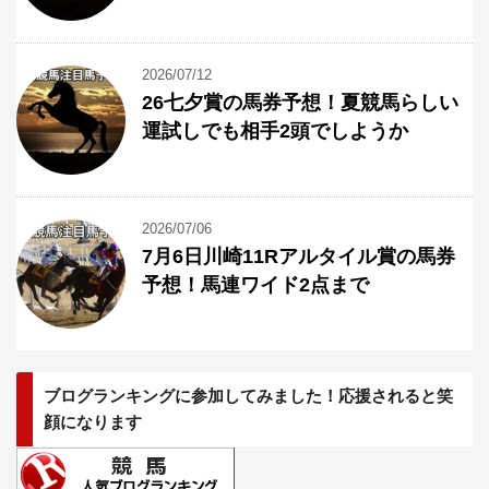
2026/07/12
26七夕賞の馬券予想！夏競馬らしい
運試しでも相手2頭でしようか
2026/07/06
7月6日川崎11Rアルタイル賞の馬券
予想！馬連ワイド2点まで
ブログランキングに参加してみました！応援されると笑
顔になります