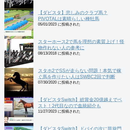
【ダビスタ】悲しみのクラブ馬？
PIVOTALは素晴らしい種牡馬
05/01/2023 に投稿された
スターホース2で馬を理想の素質上げ！怪
物作れない人の参考に
08/13/2018 に投稿された
スタホ2でSSが走らない問題！本気で稼
ぐ馬を作りたい人はSWBC2回で判断
07/30/2020 に投稿された
【ダビスタSwitch】総賞金20億越えでベ
スト！2代目なので血統紹介も
11/27/2023 に投稿された
【ダビスタSwitch】ドバイの次に凱旋門