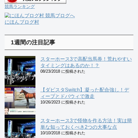
競馬ランキング
にほんブログ村
1週間の注目記事
スターホース3で高配当馬券！荒れやすい
タイミングはあるのか！？
08/23/2018 に投稿された
【ダビスタSwitch】凝った配合強し！デ
ィープとドバウィで激走
10/26/2023 に投稿された
スターホース3で怪物を作る方法！実は簡
単な知っておくべき2つの大事な点
10/10/2018 に投稿された