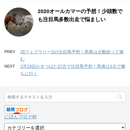
2020オールカマーの予想！少頭数で
も注目馬多数出走で悩ましい
PREV
26フェブラリーSの注目馬予想！馬券は点数絞って挑
む
NEXT
2月23日かきつばた記念で注目馬予想！馬券は1点で勝
ちに行く
にほんブログ村
ジ