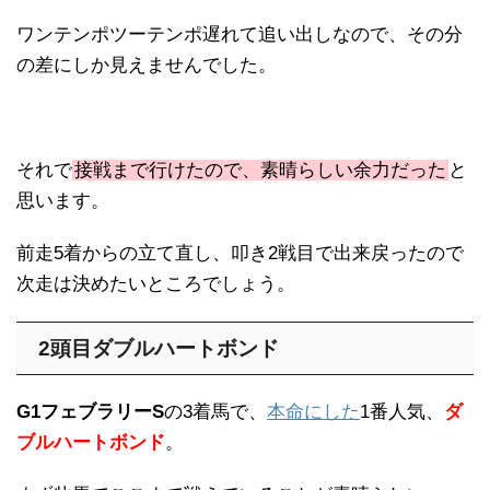
ワンテンポツーテンポ遅れて追い出しなので、その分
の差にしか見えませんでした。
それで
接戦まで行けたので、素晴らしい余力だった
と
思います。
前走5着からの立て直し、叩き2戦目で出来戻ったので
次走は決めたいところでしょう。
2頭目ダブルハートボンド
G1フェブラリーS
の3着馬で、
本命にした
1番人気、
ダ
ブルハートボンド
。