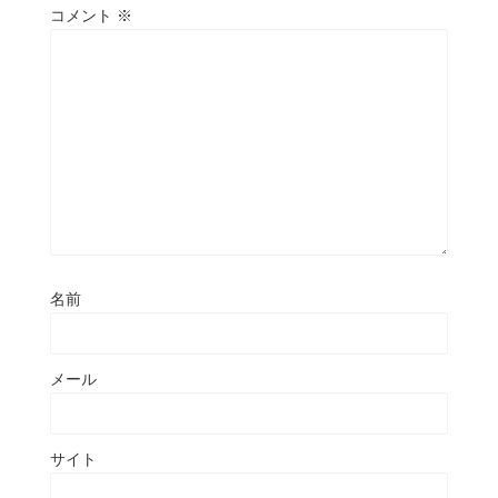
コメント
※
名前
メール
サイト