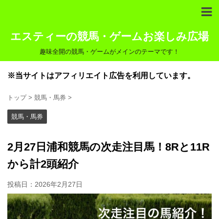
エスティーの競馬・ゲームお楽しみ広場
趣味全開の競馬・ゲームがメインのテーマです！
※当サイトはアフィリエイト広告を利用しています。
トップ
>
競馬・馬券
>
競馬・馬券
2月27日浦和競馬の次走注目馬！8Rと11R
から計2頭紹介
投稿日：
2026年2月27日