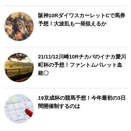
阪神10RダイワスカーレットCで馬券
予想！大波乱も一発狙えるか
21/11/12川崎10Rチカバのイナカ愛川
町杯の予想！ファントムバレット血
統〇
19京成杯の競馬予想！今年最初の3日
間開催制するのは