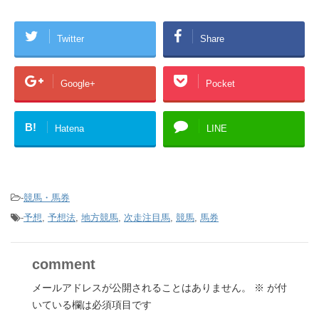
Twitter
Share
Google+
Pocket
B!
Hatena
LINE
-
競馬・馬券
-
予想
,
予想法
,
地方競馬
,
次走注目馬
,
競馬
,
馬券
comment
メールアドレスが公開されることはありません。
※
が付
いている欄は必須項目です