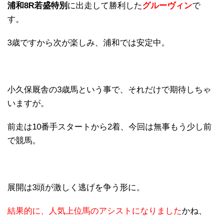
浦和8R若盛特別
に出走して勝利した
グルーヴィン
で
す。
3歳ですから次が楽しみ、浦和では安定中。
小久保厩舎の3歳馬という事で、それだけで期待しちゃ
いますが。
前走は10番手スタートから2着、今回は無事もう少し前
で競馬。
展開は3頭が激しく逃げを争う形に。
結果的に、人気上位馬のアシストになりました
かね、