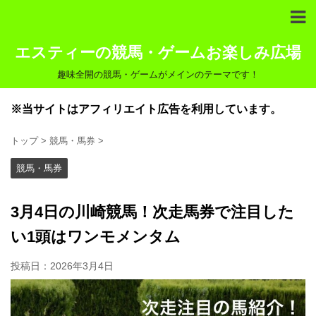
エスティーの競馬・ゲームお楽しみ広場
趣味全開の競馬・ゲームがメインのテーマです！
※当サイトはアフィリエイト広告を利用しています。
トップ
>
競馬・馬券
>
競馬・馬券
3月4日の川崎競馬！次走馬券で注目した
い1頭はワンモメンタム
投稿日：
2026年3月4日