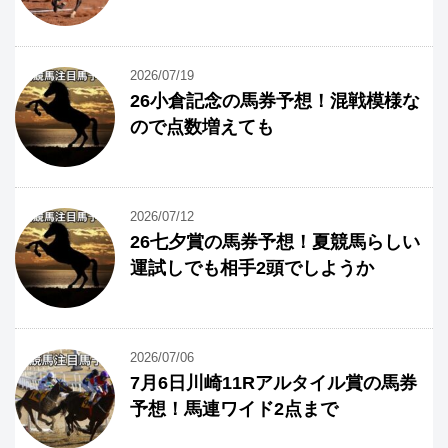
2026/07/19
26小倉記念の馬券予想！混戦模様な
ので点数増えても
2026/07/12
26七夕賞の馬券予想！夏競馬らしい
運試しでも相手2頭でしようか
2026/07/06
7月6日川崎11Rアルタイル賞の馬券
予想！馬連ワイド2点まで