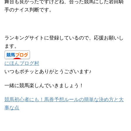
舞台も良かったですけどね、合った競馬にした岩田騎
手のナイス判断です。
ランキングサイトに登録しているので、応援お願いし
ます。
にほんブログ村
いつもポチッとありがとうございます♪
一緒に競馬楽しんでいきましょう！
競馬初心者にも！馬券予想ルールの簡単な決め方と大
事な点