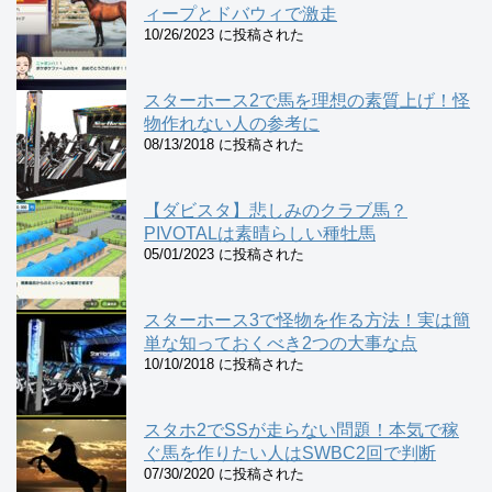
ィープとドバウィで激走
10/26/2023 に投稿された
スターホース2で馬を理想の素質上げ！怪
物作れない人の参考に
08/13/2018 に投稿された
【ダビスタ】悲しみのクラブ馬？
PIVOTALは素晴らしい種牡馬
05/01/2023 に投稿された
スターホース3で怪物を作る方法！実は簡
単な知っておくべき2つの大事な点
10/10/2018 に投稿された
スタホ2でSSが走らない問題！本気で稼
ぐ馬を作りたい人はSWBC2回で判断
07/30/2020 に投稿された