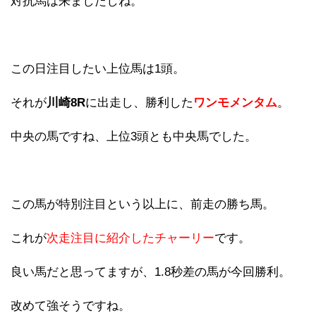
対抗馬は来ましたしね。
この日注目したい上位馬は1頭。
それが
川崎8R
に出走し、勝利した
ワンモメンタム
。
中央の馬ですね、上位3頭とも中央馬でした。
この馬が特別注目という以上に、前走の勝ち馬。
これが
次走注目に紹介したチャーリー
です。
良い馬だと思ってますが、1.8秒差の馬が今回勝利。
改めて強そうですね。