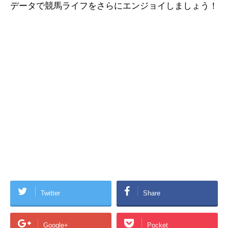
データで競馬ライフをさらにエンジョイしましょう！
Twitter
Share
Google+
Pocket