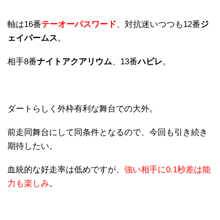
軸は16番
テーオーパスワード
、対抗迷いつつも12番
ジ
ェイパームス
。
相手8番
ナイトアクアリウム
、13番
ハビレ
。
ダートらしく外枠有利な舞台での大外。
前走同舞台にして同条件となるので、今回も引き続き
期待したい。
血統的な好走率は低めですが、
強い相手に0.1秒差は能
力も楽しみ
。