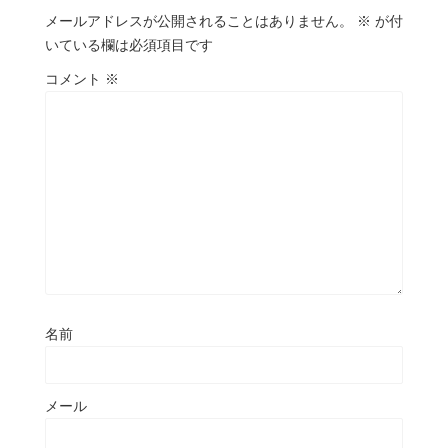
メールアドレスが公開されることはありません。
※
が付
いている欄は必須項目です
コメント
※
名前
メール