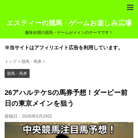
エスティーの競馬・ゲームお楽しみ広場
趣味全開の競馬・ゲームがメインのテーマです！
※当サイトはアフィリエイト広告を利用しています。
トップ
>
競馬・馬券
>
競馬・馬券
26アハルテケSの馬券予想！ダービー前
日の東京メインを狙う
投稿日：
2026年5月29日