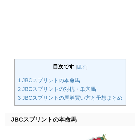
目次です
[
隠す
]
1
JBCスプリントの本命馬
2
JBCスプリントの対抗・単穴馬
3
JBCスプリントの馬券買い方と予想まとめ
JBCスプリントの本命馬