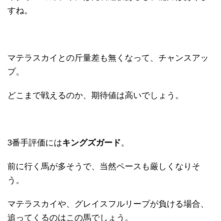
すね。
マテラスカイとの斤量差も無くなって、チャンスアッ
プ。
どこまで戦えるのか、期待値は高いでしょう。
3番手評価には
キングズガード
。
前に行く馬が多そうで、当然ペースも厳しくなりそ
う。
マテラスカイや、グレイスフルリープが負ける場合、
追ってくるのはこの馬でしょう。