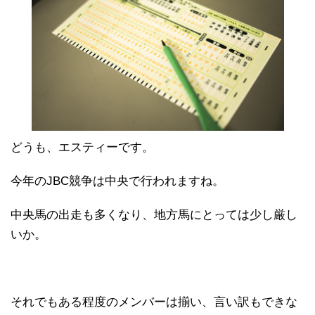
どうも、エスティーです。
今年のJBC競争は中央で行われますね。
中央馬の出走も多くなり、地方馬にとっては少し厳し
いか。
それでもある程度のメンバーは揃い、言い訳もできな