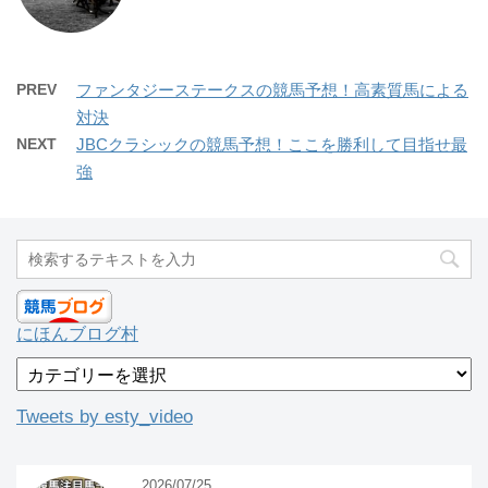
PREV
ファンタジーステークスの競馬予想！高素質馬による
対決
NEXT
JBCクラシックの競馬予想！ここを勝利して目指せ最
強
にほんブログ村
ジ
ャ
ン
Tweets by esty_video
ル
2026/07/25