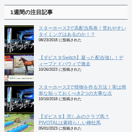
1週間の注目記事
スターホース3で高配当馬券！荒れやすい
タイミングはあるのか！？
08/23/2018 に投稿された
【ダビスタSwitch】凝った配合強し！デ
ィープとドバウィで激走
10/26/2023 に投稿された
スターホース3で怪物を作る方法！実は簡
単な知っておくべき2つの大事な点
10/10/2018 に投稿された
【ダビスタ】悲しみのクラブ馬？
PIVOTALは素晴らしい種牡馬
05/01/2023 に投稿された