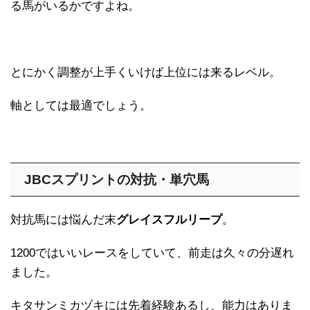
る馬がいるかですよね。
とにかく調整が上手くいけば上位には来るレベル。
軸としては最適でしょう。
JBCスプリントの対抗・単穴馬
対抗馬には悩んだ末
グレイスフルリープ
。
1200ではいいレースをしていて、前走は久々の分遅れ
ました。
キタサンミカヅキには先着経験あるし、能力はありま