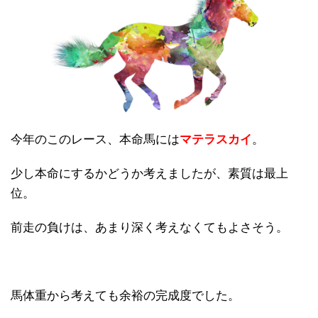
今年のこのレース、本命馬には
マテラスカイ
。
少し本命にするかどうか考えましたが、素質は最上
位。
前走の負けは、あまり深く考えなくてもよさそう。
馬体重から考えても余裕の完成度でした。