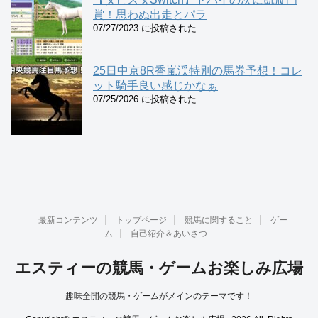
賞！思わぬ出走とパラ
07/27/2023 に投稿された
25日中京8R香嵐渓特別の馬券予想！コレ
ット騎手良い感じかなぁ
07/25/2026 に投稿された
最新コンテンツ
トップページ
競馬に関すること
ゲー
ム
自己紹介＆あいさつ
エスティーの競馬・ゲームお楽しみ広場
趣味全開の競馬・ゲームがメインのテーマです！