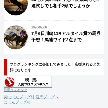
運試しでも相手2頭でしようか
2026/07/06
7月6日川崎11Rアルタイル賞の馬券
予想！馬連ワイド2点まで
ブログランキングに参加してみました！応援されると笑
顔になります
競馬ランキング
にほんブログ村