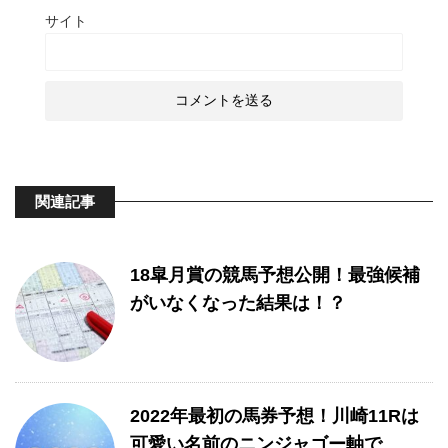
サイト
関連記事
18皐月賞の競馬予想公開！最強候補
がいなくなった結果は！？
2022年最初の馬券予想！川崎11Rは
可愛い名前のニンジャゴー軸で