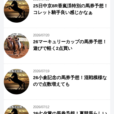
25日中京8R香嵐渓特別の馬券予想！
コレット騎手良い感じかなぁ
2026/07/20
26マーキュリーカップの馬券予想！
遊びで軽く2点買い
2026/07/19
26小倉記念の馬券予想！混戦模様な
ので点数増えても
2026/07/12
26七夕賞の馬券予想！夏競馬らしい