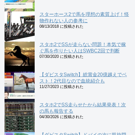
スターホース2で馬を理想の素質上げ！怪
物作れない人の参考に
08/13/2018 に投稿された
スタホ2でSSが走らない問題！本気で稼
ぐ馬を作りたい人はSWBC2回で判断
07/30/2020 に投稿された
【ダビスタSwitch】総賞金20億越えでベ
スト！2代目なので血統紹介も
11/27/2023 に投稿された
スタホ2でSS走らせたから結果発表！次
の馬も報告する
04/30/2026 に投稿された
【ダビスタSwitch】ドバイの次に凱旋門