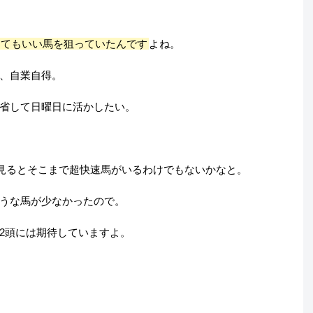
くてもいい馬を狙っていたんです
よね。
、自業自得。
省して日曜日に活かしたい。
見るとそこまで超快速馬がいるわけでもないかなと。
うな馬が少なかったので。
2頭には期待していますよ。