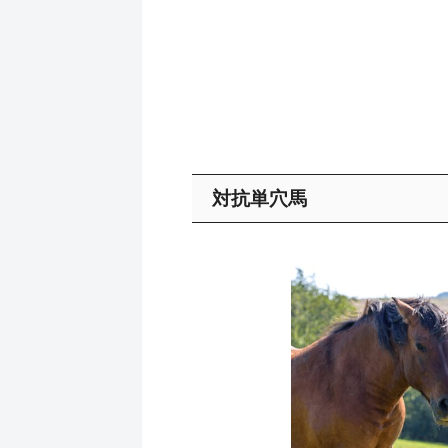
対抗単穴馬