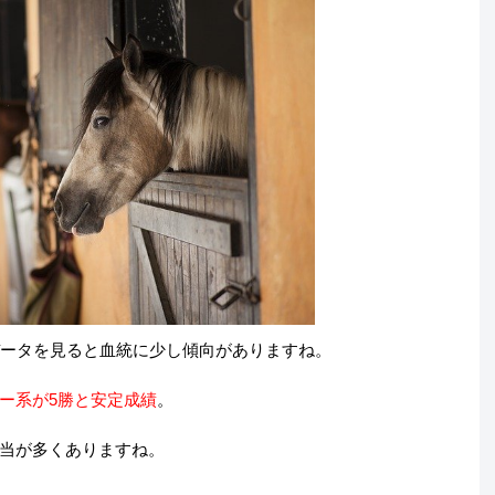
データを見ると血統に少し傾向がありますね。
ー系が5勝と安定成績
。
当が多くありますね。