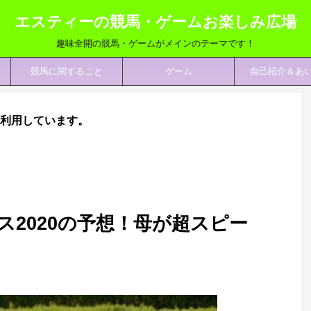
エスティーの競馬・ゲームお楽しみ広場
趣味全開の競馬・ゲームがメインのテーマです！
競馬に関すること
ゲーム
自己紹介＆あ
利用しています。
2020の予想！母が超スピー