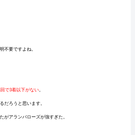
明不要ですよね。
4回で3着以下がない
。
るだろうと思います。
たがアランバローズが強すぎた。