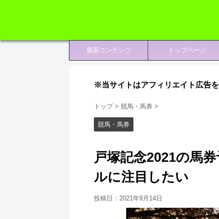
最新コンテンツ
トップページ
※当サイトはアフィリエイト広告を
トップ
>
競馬・馬券
>
競馬・馬券
戸塚記念2021の馬
ルに注目したい
投稿日：
2021年9月14日