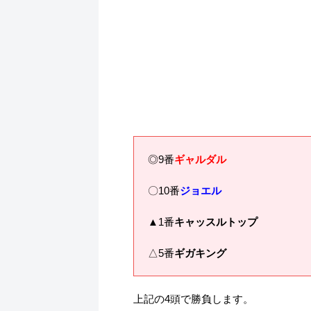
◎9番
ギャルダル
〇10番
ジョエル
▲1番
キャッスルトップ
△5番
ギガキング
上記の4頭で勝負します。