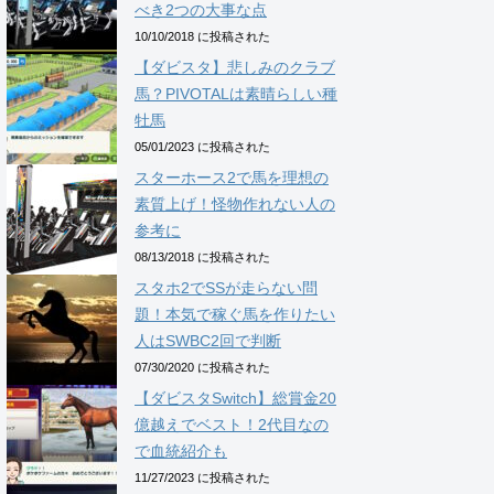
べき2つの大事な点
10/10/2018 に投稿された
【ダビスタ】悲しみのクラブ
馬？PIVOTALは素晴らしい種
牡馬
05/01/2023 に投稿された
スターホース2で馬を理想の
素質上げ！怪物作れない人の
参考に
08/13/2018 に投稿された
スタホ2でSSが走らない問
題！本気で稼ぐ馬を作りたい
人はSWBC2回で判断
07/30/2020 に投稿された
【ダビスタSwitch】総賞金20
億越えでベスト！2代目なの
で血統紹介も
11/27/2023 に投稿された