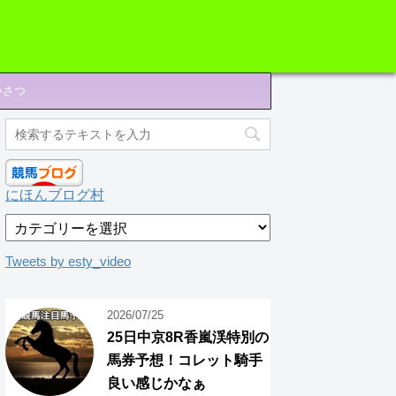
いさつ
にほんブログ村
ジ
ャ
ン
Tweets by esty_video
ル
2026/07/25
25日中京8R香嵐渓特別の
馬券予想！コレット騎手
良い感じかなぁ