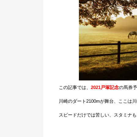
この記事では、
2021戸塚記念
の馬券
川崎のダート2100mが舞台、ここは
スピードだけでは苦しい、スタミナも