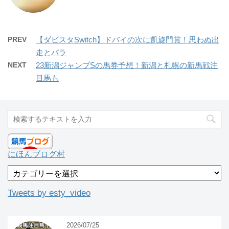
PREV
【ダビスタSwitch】ドバイの次に凱旋門賞！思わぬ出
走とパラ
NEXT
23新潟ジャンプSの馬券予想！新潟と札幌の新馬戦注
目馬も
にほんブログ村
ジ
ャ
ン
Tweets by esty_video
ル
2026/07/25