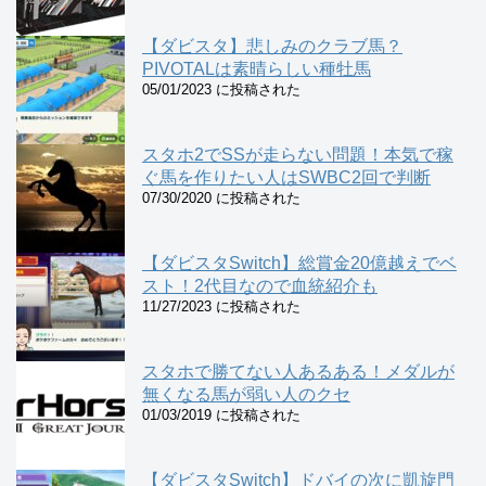
【ダビスタ】悲しみのクラブ馬？
PIVOTALは素晴らしい種牡馬
05/01/2023 に投稿された
スタホ2でSSが走らない問題！本気で稼
ぐ馬を作りたい人はSWBC2回で判断
07/30/2020 に投稿された
【ダビスタSwitch】総賞金20億越えでベ
スト！2代目なので血統紹介も
11/27/2023 に投稿された
スタホで勝てない人あるある！メダルが
無くなる馬が弱い人のクセ
01/03/2019 に投稿された
【ダビスタSwitch】ドバイの次に凱旋門