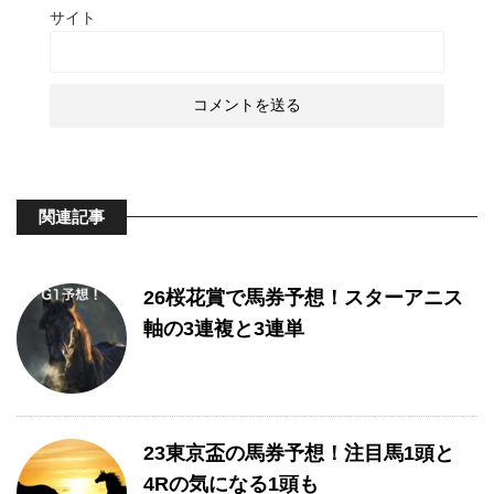
サイト
関連記事
26桜花賞で馬券予想！スターアニス
軸の3連複と3連単
23東京盃の馬券予想！注目馬1頭と
4Rの気になる1頭も