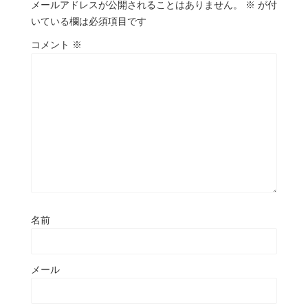
メールアドレスが公開されることはありません。
※
が付
いている欄は必須項目です
コメント
※
名前
メール