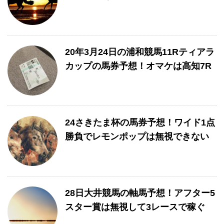
20年3月24日の浦和競馬11Rティアラ
カップの馬券予想！オマケは高知7R
24さきたま杯の馬券予想！ワイド1点
勝負でレモンポップは無視できない
28日大井競馬の軸馬予想！アフター5
スター賞は無視して3レースで稼ぐ