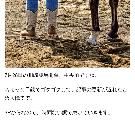
7月28日の川崎競馬開催、中央前ですね。
ちょっと日銀でゴタゴタして、記事の更新が遅れたた
め大慌てで。
3Rからなので、時間ない訳で急いでいきます。