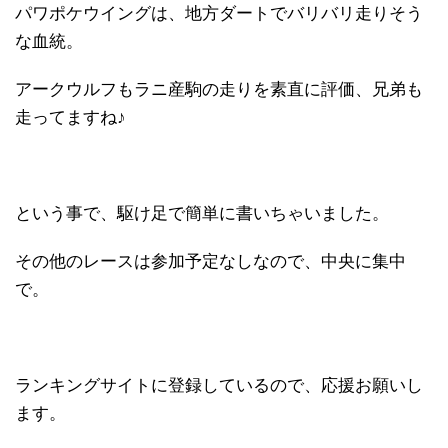
パワポケウイングは、地方ダートでバリバリ走りそう
な血統。
アークウルフもラニ産駒の走りを素直に評価、兄弟も
走ってますね♪
という事で、駆け足で簡単に書いちゃいました。
その他のレースは参加予定なしなので、中央に集中
で。
ランキングサイトに登録しているので、応援お願いし
ます。