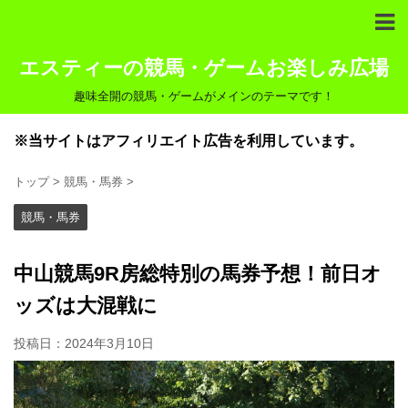
エスティーの競馬・ゲームお楽しみ広場
趣味全開の競馬・ゲームがメインのテーマです！
※当サイトはアフィリエイト広告を利用しています。
トップ
>
競馬・馬券
>
競馬・馬券
中山競馬9R房総特別の馬券予想！前日オ
ッズは大混戦に
投稿日：
2024年3月10日