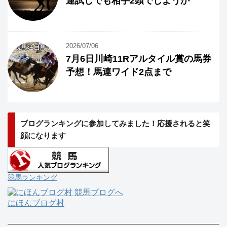
運試しでも相手2頭でしようか
2026/07/06
7月6日川崎11Rアルタイル賞の馬券
予想！馬連ワイド2点まで
ブログランキングに参加してみました！応援されると笑
顔になります
競馬ランキング
にほんブログ村