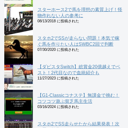
スターホース2で馬を理想の素質上げ！怪
物作れない人の参考に
08/13/2018 に投稿された
スタホ2でSSが走らない問題！本気で稼
ぐ馬を作りたい人はSWBC2回で判断
07/30/2020 に投稿された
【ダビスタSwitch】総賞金20億越えでベ
スト！2代目なので血統紹介も
11/27/2023 に投稿された
【G1-Classicコナステ】無課金で挑む！
コツコツ遊ぶ貧乏馬主生活
03/16/2024 に投稿された
スタホ2でSS走らせたから結果発表！次