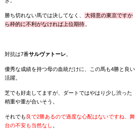
き。
勝ち切れない馬では決してなく、
大得意の東京ですか
ら枠的に不利がなければ上位期待
。
対抗は7番
サルヴァトーレ
。
優秀な成績を持つ母の血統だけに、この馬も4勝と良い
活躍。
芝でも好走してますが、ダートではやはり少し渋った
稍重や重が合いそう。
それでも
良で2勝あるので過度な心配はないですね、舞
台の不安も当然なし
。