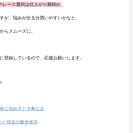
のレース選択は仕上がり期待か
。
すが、悩みが出る分買いやすいかなと。
からスムーズに。
に登録しているので、応援お願いします。
♪
単な決め方と大事な点
ホと現在の厩舎状況