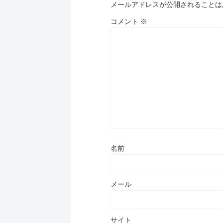
メールアドレスが公開されることは
コメント
※
名前
メール
サイト