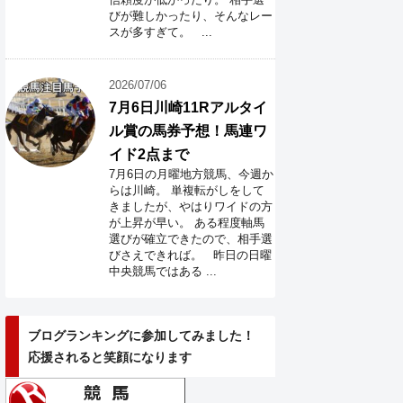
びが難しかったり、そんなレー
スが多すぎて。 ...
2026/07/06
7月6日川崎11Rアルタイ
ル賞の馬券予想！馬連ワ
イド2点まで
7月6日の月曜地方競馬、今週か
らは川崎。 単複転がしをして
きましたが、やはりワイドの方
が上昇が早い。 ある程度軸馬
選びが確立できたので、相手選
びさえできれば。 昨日の日曜
中央競馬ではある ...
ブログランキングに参加してみました！
応援されると笑顔になります