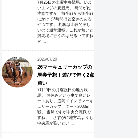
7月25日の土曜中央競馬、いよ
いよマジの夏競馬。 時間がね
注意ですが、前半戦から後半戦
にかけて3時間ほど空きのある
やつです。 札幌は比較的涼し
いので通常運転、これが無いと
競馬場に行くのはだるいですね
ｗ ...
2026/07/20
26マーキュリーカップの
馬券予想！遊びで軽く2点
買い
7月20日の月曜祝日の地方競
馬。 お休みという事で良いレ
ースあり、盛岡メインでマーキ
ュリーカップ、ダート2000m
戦。 当然ですが中央交流戦で
すね。 さすがに地方馬よりも
中央馬が強いとい ...