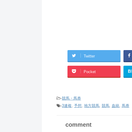
Twitter
B
Pocket
-
競馬・馬券
-
3連複
,
予想
,
地方競馬
,
競馬
,
血統
,
馬券
comment