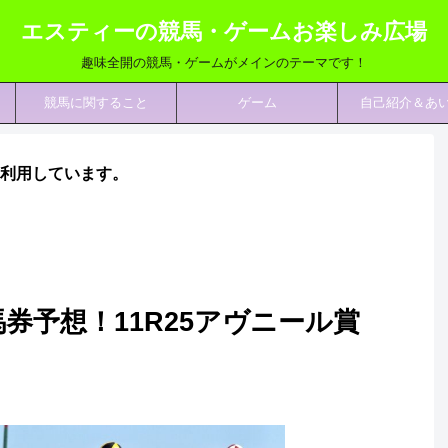
エスティーの競馬・ゲームお楽しみ広場
趣味全開の競馬・ゲームがメインのテーマです！
競馬に関すること
ゲーム
自己紹介＆あ
利用しています。
馬券予想！11R25アヴニール賞