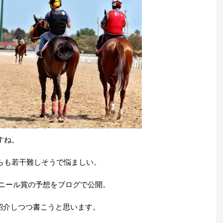
すね。
ちらも若干難しそうで悩ましい。
ヴニール賞の予想をブログで公開。
を紹介しつつ書こうと思います。