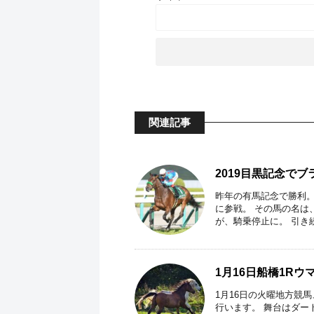
関連記事
2019目黒記念で
昨年の有馬記念で勝利。
に参戦。 その馬の名は
が、騎乗停止に。 引き続 
1月16日船橋1R
1月16日の火曜地方競
行います。 舞台はダー