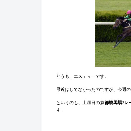
どうも、エスティーです。
最近はしてなかったのですが、今週の
というのも、土曜日の
京都競馬場7レ
す。