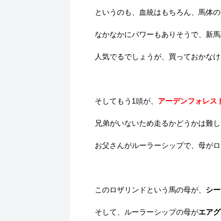
というのも、血統はもちろん、馬体の
なかなかにパワーもありそうで、新馬
人気でるでしょうが、買っておかなけ
そしてもう1頭が、
アーデンフォレス
兄弟がいないため走るかどうかは難し
お父さんがルーラーシップで、母がロ
このロザリンドという馬の母が、
シー
そして、ルーラーシップの母が
エアグ