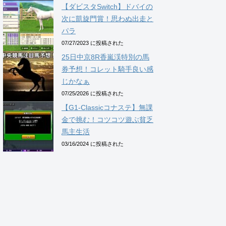
【ダビスタSwitch】ドバイの
次に凱旋門賞！思わぬ出走と
パラ
07/27/2023 に投稿された
25日中京8R香嵐渓特別の馬
券予想！コレット騎手良い感
じかなぁ
07/25/2026 に投稿された
【G1-Classicコナステ】無課
金で挑む！コツコツ遊ぶ貧乏
馬主生活
03/16/2024 に投稿された