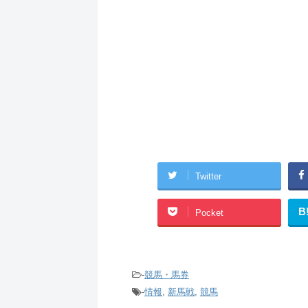
Twitter
B
Pocket
-
競馬・馬券
-
情報
,
新馬戦
,
競馬