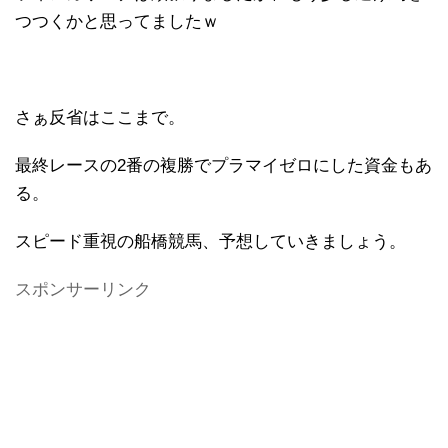
つつくかと思ってましたｗ
さぁ反省はここまで。
最終レースの2番の複勝でプラマイゼロにした資金もあ
る。
スピード重視の船橋競馬、予想していきましょう。
スポンサーリンク