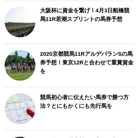
大阪杯に資金を繋げ！4月3日船橋競
馬11R若潮スプリントの馬券予想
2020京都競馬11RアルデバランSの馬
券予想！東京12Rと合わせて重賞資金
を
競馬初心者に伝えたい馬券で勝つ方
法？とにもかくにも先行馬を