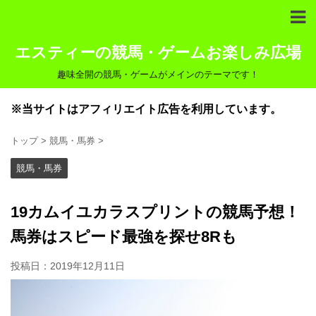
エスティーの競馬・ゲームお楽しみ広場
趣味全開の競馬・ゲームがメインのテーマです！
※当サイトはアフィリエイト広告を利用しています。
トップ
>
競馬・馬券
>
競馬・馬券
19カムイユカラスプリントの競馬予想！
馬券はスピード最強を探せ8Rも
投稿日：
2019年12月11日