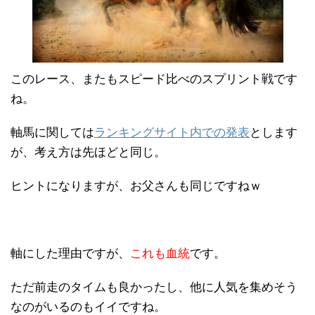
このレース、またもスピード比べのスプリント戦です
ね。
軸馬に関しては
ランキングサイト内での発表
とします
が、考え方は先ほどと同じ。
ヒントになりますが、お父さんも同じですねｗ
軸にした理由ですが、
これも血統
です。
ただ前走のタイムも良かったし、他に人気を集めそう
なのがいるのもイイですね。