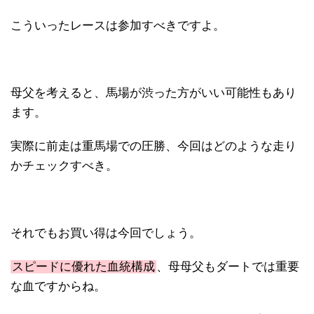
こういったレースは参加すべきですよ。
母父を考えると、馬場が渋った方がいい可能性もあり
ます。
実際に前走は重馬場での圧勝、今回はどのような走り
かチェックすべき。
それでもお買い得は今回でしょう。
スピードに優れた血統構成
、母母父もダートでは重要
な血ですからね。