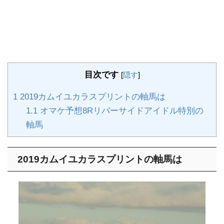
目次です
[
隠す
]
1
2019カムイユカラスプリントの軸馬は
1.1
オマケ予想8Rリバーサイドアイドル特別の
軸馬
2019カムイユカラスプリントの軸馬は