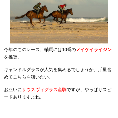
今年のこのレース、軸馬には10番の
メイケイライジン
を推奨。
キャンドルグラスが人気を集めるでしょうが、斤量含
めてこちらを狙いたい。
お互いに
サウスヴィグラス産駒
ですが、やっぱりスピ
ードありますよね。