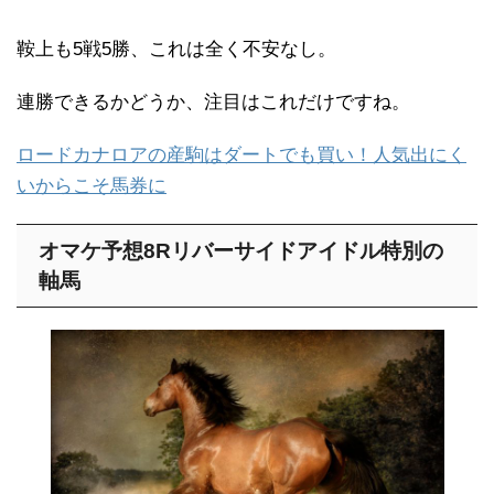
鞍上も5戦5勝、これは全く不安なし。
連勝できるかどうか、注目はこれだけですね。
ロードカナロアの産駒はダートでも買い！人気出にく
いからこそ馬券に
オマケ予想8Rリバーサイドアイドル特別の
軸馬