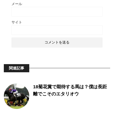
メール
サイト
関連記事
18菊花賞で期待する馬は？僕は長距
離でこそのエタリオウ