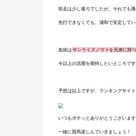
前走は少し後ろでしたが、それでも捲
先行できなくても、浦和で安定してい
血統は
サンライズノヴァを兄弟に持
今以上の活躍を期待したいところです
予想は以上ですが、ランキングサイト
いつもポチッとありがとうございます
一緒に競馬楽しんでいきましょう！