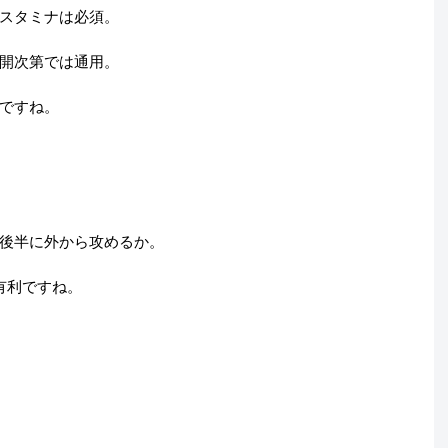
スタミナは必須。
開次第では通用。
ですね。
後半に外から攻めるか。
有利ですね。