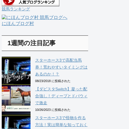
競馬ランキング
にほんブログ村
1週間の注目記事
スターホース3で高配当馬
券！荒れやすいタイミングは
あるのか！？
08/23/2018 に投稿された
【ダビスタSwitch】凝った配
合強し！ディープとドバウィ
で激走
10/26/2023 に投稿された
スターホース3で怪物を作る
方法！実は簡単な知っておく