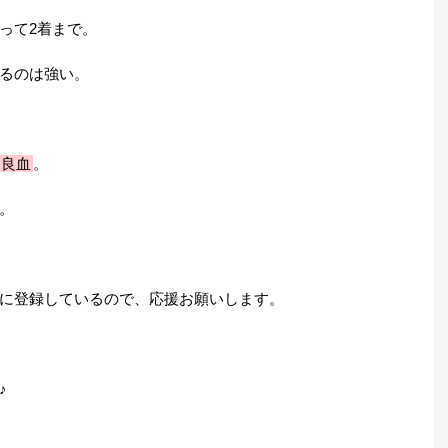
って2着まで。
るのは強い。
つ良血
。
。
に登録しているので、応援お願いします。
♪