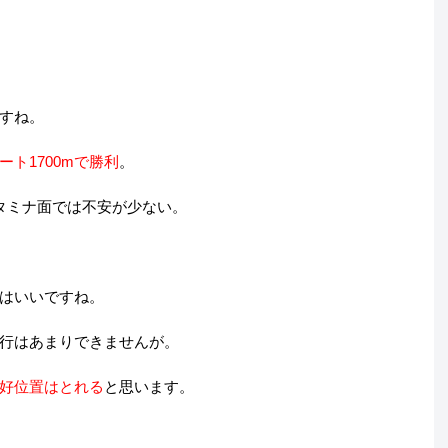
すね。
ト1700mで勝利
。
スタミナ面では不安が少ない。
はいいですね。
行はあまりできませんが。
好位置はとれる
と思います。