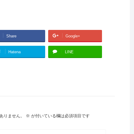
Share
Google+
!
Hatena
LINE
ありません。
※
が付いている欄は必須項目です