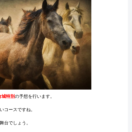
倉城特別
の予想を行います。
いコースですね。
舞台でしょう。