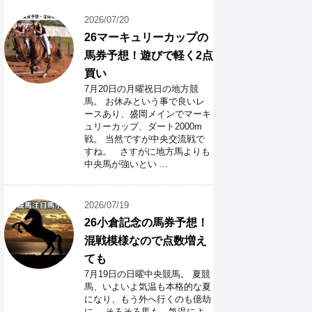
2026/07/20
26マーキュリーカップの
馬券予想！遊びで軽く2点
買い
7月20日の月曜祝日の地方競
馬。 お休みという事で良いレ
ースあり、盛岡メインでマーキ
ュリーカップ、ダート2000m
戦。 当然ですが中央交流戦で
すね。 さすがに地方馬よりも
中央馬が強いとい ...
2026/07/19
26小倉記念の馬券予想！
混戦模様なので点数増え
ても
7月19日の日曜中央競馬。 夏競
馬、いよいよ気温も本格的な夏
になり、もう外へ行くのも億劫
に。 そろそろ馬も、気温によ