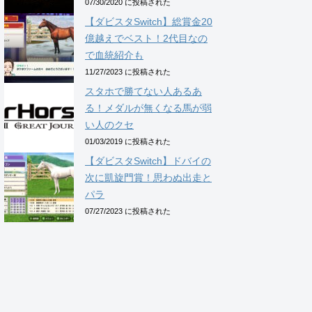
07/30/2020 に投稿された
【ダビスタSwitch】総賞金20
億越えでベスト！2代目なの
で血統紹介も
11/27/2023 に投稿された
スタホで勝てない人あるあ
る！メダルが無くなる馬が弱
い人のクセ
01/03/2019 に投稿された
【ダビスタSwitch】ドバイの
次に凱旋門賞！思わぬ出走と
パラ
07/27/2023 に投稿された