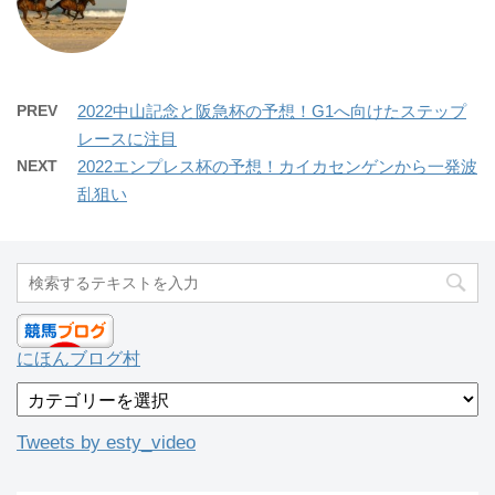
PREV
2022中山記念と阪急杯の予想！G1へ向けたステップ
レースに注目
NEXT
2022エンプレス杯の予想！カイカセンゲンから一発波
乱狙い
にほんブログ村
ジ
ャ
ン
Tweets by esty_video
ル