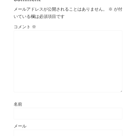
メールアドレスが公開されることはありません。
※
が付
いている欄は必須項目です
コメント
※
名前
メール