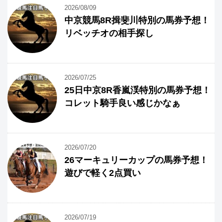
2026/08/09
中京競馬8R揖斐川特別の馬券予想！
リベッチオの相手探し
2026/07/25
25日中京8R香嵐渓特別の馬券予想！
コレット騎手良い感じかなぁ
2026/07/20
26マーキュリーカップの馬券予想！
遊びで軽く2点買い
2026/07/19