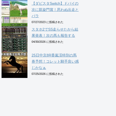
【ダビスタSwitch】ドバイの
次に凱旋門賞！思わぬ出走と
パラ
07/27/2023 に投稿された
スタホ2でSS走らせたから結
果発表！次の馬も報告する
04/30/2026 に投稿された
25日中京8R香嵐渓特別の馬
券予想！コレット騎手良い感
じかなぁ
07/25/2026 に投稿された