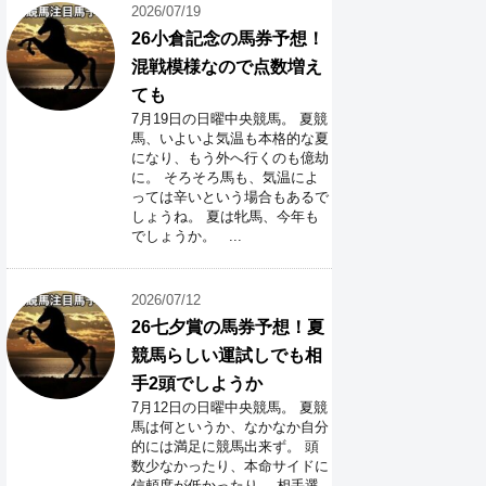
2026/07/19
26小倉記念の馬券予想！
混戦模様なので点数増え
ても
7月19日の日曜中央競馬。 夏競
馬、いよいよ気温も本格的な夏
になり、もう外へ行くのも億劫
に。 そろそろ馬も、気温によ
っては辛いという場合もあるで
しょうね。 夏は牝馬、今年も
でしょうか。 ...
2026/07/12
26七夕賞の馬券予想！夏
競馬らしい運試しでも相
手2頭でしようか
7月12日の日曜中央競馬。 夏競
馬は何というか、なかなか自分
的には満足に競馬出来ず。 頭
数少なかったり、本命サイドに
信頼度が低かったり。 相手選