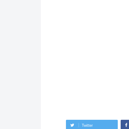
Twitter