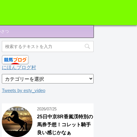
いさつ
にほんブログ村
ジ
ャ
ン
Tweets by esty_video
ル
2026/07/25
25日中京8R香嵐渓特別の
馬券予想！コレット騎手
良い感じかなぁ