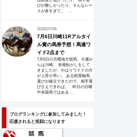
びが難しかったり、そんなレー
スが多すぎて。 ...
2026/07/06
7月6日川崎11Rアルタイ
ル賞の馬券予想！馬連ワ
イド2点まで
7月6日の月曜地方競馬、今週か
らは川崎。 単複転がしをして
きましたが、やはりワイドの方
が上昇が早い。 ある程度軸馬
選びが確立できたので、相手選
びさえできれば。 昨日の日曜
中央競馬ではある ...
ブログランキングに参加してみました！
応援されると笑顔になります