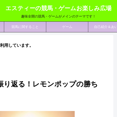
エスティーの競馬・ゲームお楽しみ広場
趣味全開の競馬・ゲームがメインのテーマです！
競馬に関すること
ゲーム
自己紹介＆あ
利用しています。
を振り返る！レモンポップの勝ち