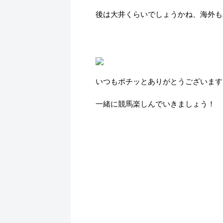
後は大井くらいでしょうかね、海外も
いつもポチッとありがとうございます
一緒に競馬楽しんでいきましょう！