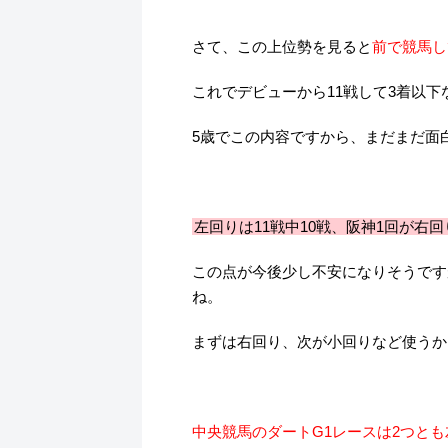
さて、この上位勢を見ると
前で競馬し
これでデビューから11戦して3着以
5歳でこの内容ですから、まだまだ面
左回りは11戦中10戦、阪神1回が右
この点が今後少し不安になりそうです
ね。
まずは右回り、次が小回りなど使うか
中央競馬のダートG1レースは2つとも