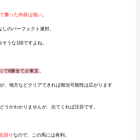
て勝った内容は強い
。
下なしのパーフェクト連対。
白そうな1頭ですよね。
回りで8勝全てが東京
。
が、地方などクリアできれば相当可能性は広がります
どうかわかりませんが、出てくれば注目です。
左回り
なので、この馬には有利。