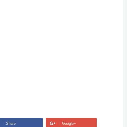
Share
Google+