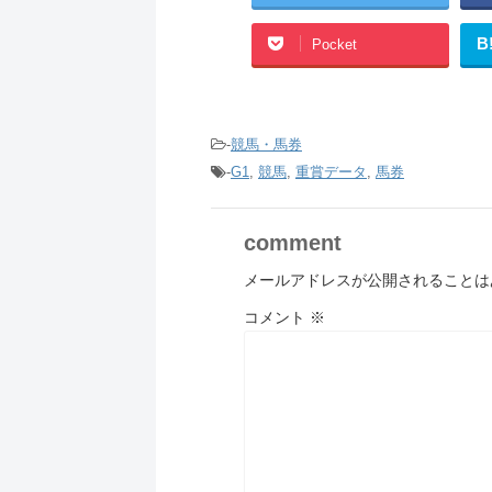
B
Pocket
-
競馬・馬券
-
G1
,
競馬
,
重賞データ
,
馬券
comment
メールアドレスが公開されることは
コメント
※