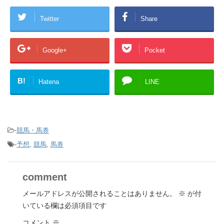
Twitter
Share
Google+
Pocket
B!
Hatena
LINE
-
競馬・馬券
-
予想
,
競馬
,
馬券
comment
メールアドレスが公開されることはありません。
※
が付
いている欄は必須項目です
コメント
※