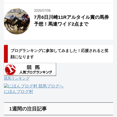
2026/07/06
7月6日川崎11Rアルタイル賞の馬券
予想！馬連ワイド2点まで
ブログランキングに参加してみました！応援されると笑
顔になります
競馬ランキング
にほんブログ村
1週間の注目記事