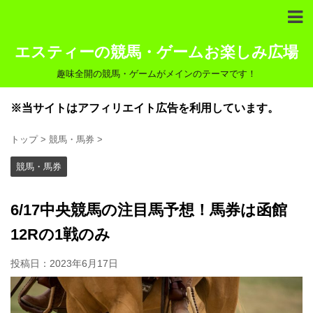
エスティーの競馬・ゲームお楽しみ広場
趣味全開の競馬・ゲームがメインのテーマです！
※当サイトはアフィリエイト広告を利用しています。
トップ
>
競馬・馬券
>
競馬・馬券
6/17中央競馬の注目馬予想！馬券は函館
12Rの1戦のみ
投稿日：
2023年6月17日