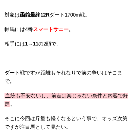
対象は
函館最終12R
ダート1700m戦。
軸馬には4番
スマートサニー
。
相手には
1→11
の2頭で。
ダート戦ですが距離もそれなりで前の争いはそこま
で。
血統も不安ないし、前走は楽じゃない条件と内容で好
走
。
そこに今回は斤量も軽くなるという事で、オッズ次第
ですが注目馬として見たい。