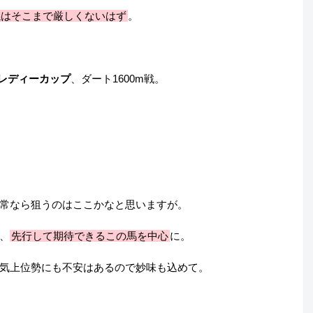
係はそこまで厳しくないはず
。
レディーカップ
、ダート1600m戦。
常なら狙うのはここかなと思いますが。
、
先行して期待できるこの馬を中心
に。
気上位勢にも不安はあるので妙味も込めて。