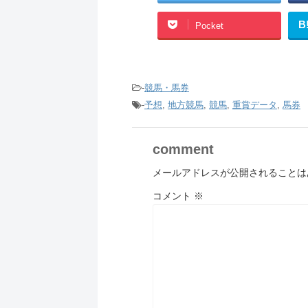
B
Pocket
-
競馬・馬券
-
予想
,
地方競馬
,
競馬
,
重賞データ
,
馬券
comment
メールアドレスが公開されることは
コメント
※