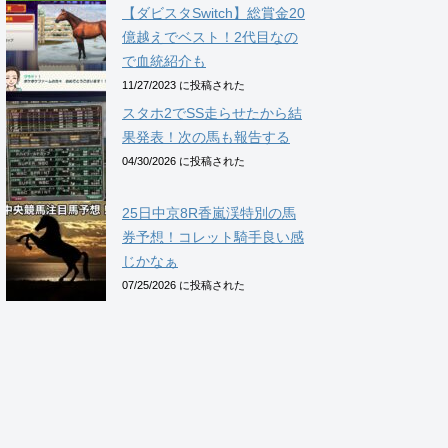
【ダビスタSwitch】総賞金20
億越えでベスト！2代目なの
で血統紹介も
11/27/2023 に投稿された
スタホ2でSS走らせたから結
果発表！次の馬も報告する
04/30/2026 に投稿された
25日中京8R香嵐渓特別の馬
券予想！コレット騎手良い感
じかなぁ
07/25/2026 に投稿された