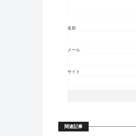
名前
メール
サイト
関連記事