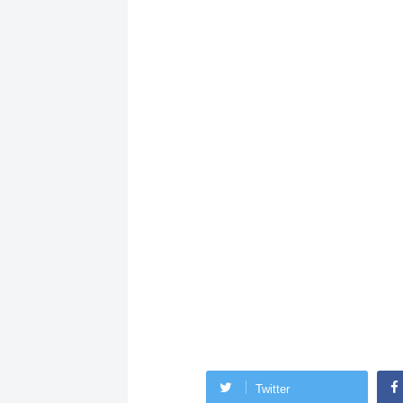
Twitter