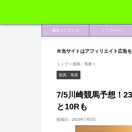
最新コンテンツ
トップページ
※当サイトはアフィリエイト広告を
トップ
>
競馬・馬券
>
競馬・馬券
7/5川崎競馬予想！
と10Rも
投稿日：
2023年7月5日