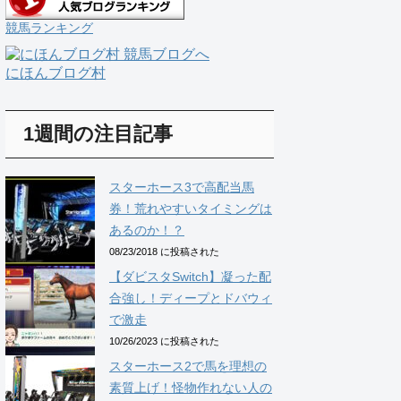
競馬ランキング
にほんブログ村
1週間の注目記事
スターホース3で高配当馬
券！荒れやすいタイミングは
あるのか！？
08/23/2018 に投稿された
【ダビスタSwitch】凝った配
合強し！ディープとドバウィ
で激走
10/26/2023 に投稿された
スターホース2で馬を理想の
素質上げ！怪物作れない人の