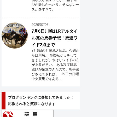
びが難しかったり、そんなレー
スが多すぎて。 ...
2026/07/06
7月6日川崎11Rアルタイ
ル賞の馬券予想！馬連ワ
イド2点まで
7月6日の月曜地方競馬、今週か
らは川崎。 単複転がしをして
きましたが、やはりワイドの方
が上昇が早い。 ある程度軸馬
選びが確立できたので、相手選
びさえできれば。 昨日の日曜
中央競馬ではある ...
ブログランキングに参加してみました！
応援されると笑顔になります