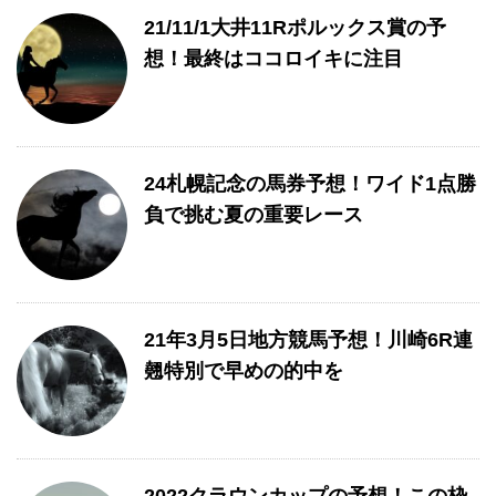
21/11/1大井11Rポルックス賞の予
想！最終はココロイキに注目
24札幌記念の馬券予想！ワイド1点勝
負で挑む夏の重要レース
21年3月5日地方競馬予想！川崎6R連
翹特別で早めの的中を