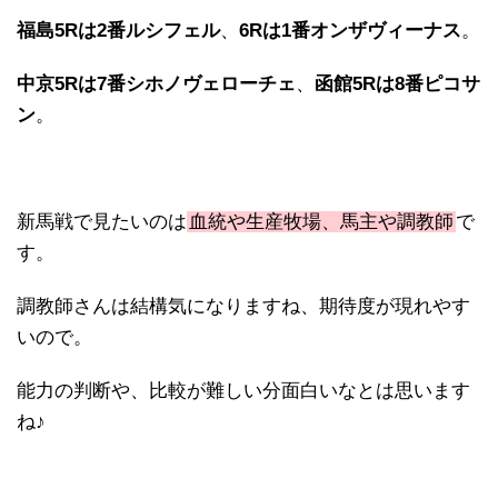
福島5Rは2番ルシフェル
、
6Rは1番オンザヴィーナス
。
中京5Rは7番シホノヴェローチェ
、
函館5Rは8番ピコサ
ン
。
新馬戦で見たいのは
血統や生産牧場、馬主や調教師
で
す。
調教師さんは結構気になりますね、期待度が現れやす
いので。
能力の判断や、比較が難しい分面白いなとは思います
ね♪