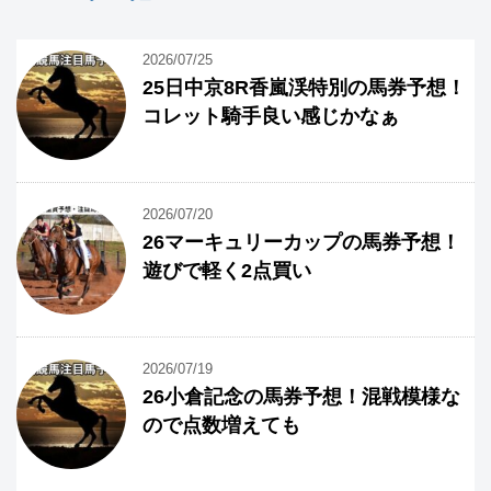
ル
2026/07/25
25日中京8R香嵐渓特別の馬券予想！
コレット騎手良い感じかなぁ
2026/07/20
26マーキュリーカップの馬券予想！
遊びで軽く2点買い
2026/07/19
26小倉記念の馬券予想！混戦模様な
ので点数増えても